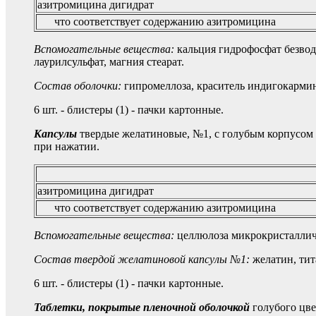
азитромицина дигидрат
что соответствует содержанию азитромицина
Вспомогательные вещества:
кальция гидрофосфат безво
лаурилсульфат, магния стеарат.
Состав оболочки:
гипромеллоза, краситель индигокармин 
6 шт. - блистеры (1) - пачки картонные.
Капсулы
твердые желатиновые, №1, с голубым корпусом и
при нажатии.
азитромицина дигидрат
что соответствует содержанию азитромицина
Вспомогательные вещества:
целлюлоза микрокристалличе
Состав твердой желатиновой капсулы №1:
желатин, тит
6 шт. - блистеры (1) - пачки картонные.
Таблетки, покрытые пленочной оболочкой
голубого цвет