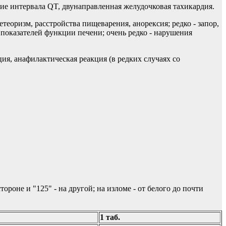
ие интервала QT, двунаправленная желудочковая тахикардия.
метеоризм, расстройства пищеварения, анорексия; редко - запор,
 показателей функции печени; очень редко - нарушения
ия, анафилактическая реакция (в редких случаях со
роне и "125" - на другой; на изломе - от белого до почти
1 таб.