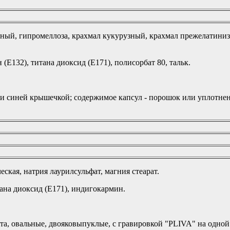
дный, гипромеллоза, крахмал кукурузный, крахмал прежелатини
(Е132), титана диоксид (Е171), полисорбат 80, тальк.
 синей крышечкой; содержимое капсул - порошок или уплотненн
ская, натрия лаурилсульфат, магния стеарат.
ана диоксид (Е171), индигокармин.
а, овальные, двояковыпуклые, с гравировкой "PLIVA" на одной с