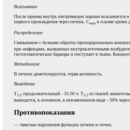
Всасывание
После приема внутрь азитромицин хорошо всасывается и 
первого прохождения через печень. C
в плазме крови д
max
Распределение
Связывание с белками обратно пропорционально концент
при инфекциях, вызванных внутриклеточными возбудител
гистогематические барьеры и поступает в ткани. Концентр
Метаболизм
В печени деметилируется, теряя активность.
Выведение
T
продолжительный - 35-50 ч. T
из тканей значител
1/2
1/2
выводится, в основном, в неизмененном виде - 50% чере
Противопоказания
— тяжелые нарушения функции печени и почек;