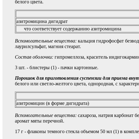
белого цвета.
азитромицина дигидрат
что соответствует содержанию азитромицина
Вспомогательные вещества:
кальция гидрофосфат безво
лаурилсульфат, магния стеарат.
Состав оболочки:
гипромеллоза, краситель индигокармин 
3 шт. - блистеры (1) - пачки картонные.
Порошок для приготовления суспензии для приема вну
белого или светло-желтого цвета, однородная, с характе
азитромицин (в форме дигидрата)
Вспомогательные вещества:
сахароза, натрия карбонат б
аромат мяты перечной.
17 г - флаконы темного стекла объемом 50 мл (1) в компл