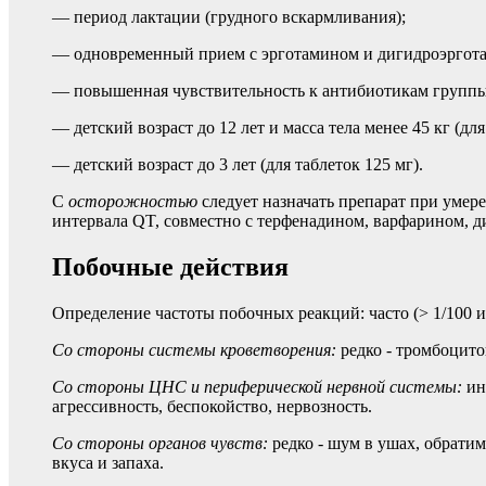
— период лактации (грудного вскармливания);
— одновременный прием с эрготамином и дигидроэргот
— повышенная чувствительность к антибиотикам группы
— детский возраст до 12 лет и масса тела менее 45 кг (для
— детский возраст до 3 лет (для таблеток 125 мг).
С
осторожностью
следует назначать препарат
при умер
интервала QT, совместно с терфенадином, варфарином, д
Побочные действия
Определение частоты побочных реакций: часто (> 1/100 и < 1
Со стороны системы кроветворения:
редко - тромбоцито
Со стороны ЦНС и периферической нервной системы:
ино
агрессивность, беспокойство, нервозность.
Со стороны органов чувств:
редко - шум в ушах, обрати
вкуса и запаха.