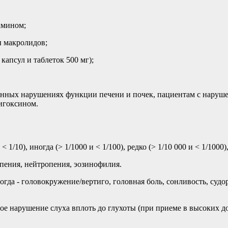
амином;
 макролидов;
 капсул и таблеток 500 мг);
енных нарушениях функции печени и почек, пациентам с наруш
игоксином.
/10), иногда (> 1/1000 и < 1/100), редко (> 1/10 000 и < 1/1000),
пения, нейтропения, эозинофилия.
гда - головокружение/вертиго, головная боль, сонливость, судор
мое нарушение слуха вплоть до глухоты (при приеме в высоких д