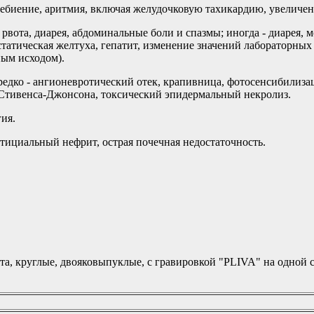
цебиение, аритмия, включая желудочковую тахикардию, увеличен
, рвота, диарея, абдоминальные боли и спазмы; иногда - диарея, 
татическая желтуха, гепатит, изменение значений лабораторных
ным исходом).
редко - ангионевротический отек, крапивница, фотосенсибилизац
Стивенса-Джонсона, токсический эпидермальный некролиз.
гия.
стициальный нефрит, острая почечная недостаточность.
а, круглые, двояковыпуклые, с гравировкой "PLIVA" на одной сто