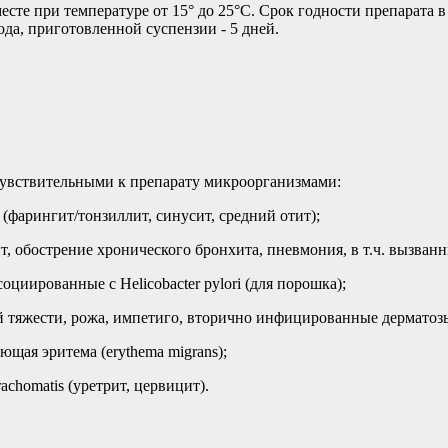
есте при температуре от 15° до 25°C. Срок годности препарата в
ода, приготовленной суспензии - 5 дней.
увствительными к препарату микроорганизмами:
фарингит/тонзиллит, синусит, средний отит);
 обострение хронического бронхита, пневмония, в т.ч. вызван
циированные с Helicobacter pylori (для порошка);
й тяжести, рожа, импетиго, вторично инфицированные дерматозы
ющая эритема (erythema migrans);
chomatis (уретрит, цервицит).