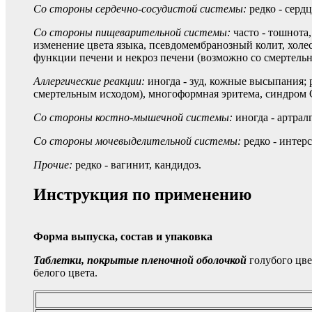
Со стороны сердечно-сосудистой системы:
редко - серд
Со стороны пищеварительной системы:
часто - тошнота
изменение цвета языка, псевдомембранозный колит, холес
функции печени и некроз печени (возможно со смертель
Аллергические реакции:
иногда - зуд, кожные высыпания; 
смертельным исходом), многоформная эритема, синдром 
Со стороны костно-мышечной системы:
иногда - артрал
Со стороны мочевыделительной системы:
редко - интер
Прочие:
редко - вагинит, кандидоз.
Инструкция по применению
Форма выпуска, состав и упаковка
Таблетки, покрытые пленочной оболочкой
голубого цвет
белого цвета.