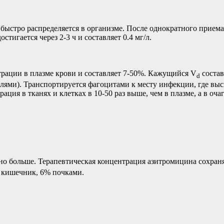
быстро распределяется в организме. После однократного приема 
остигается через 2-3 ч и составляет 0.4 мг/л.
рации в плазме крови и составляет 7-50%. Кажущийся V
состав
d
ями). Транспортируется фагоцитами к месту инфекции, где высв
ация в тканях и клетках в 10-50 раз выше, чем в плазме, а в оча
ьно больше. Терапевтическая концентрация азитромицина сохран
з кишечник, 6% почками.