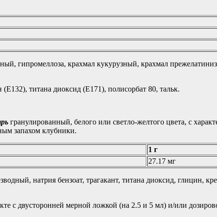
дный, гипромеллоза, крахмал кукурузный, крахмал прежелатини
(Е132), титана диоксид (Е171), полисорбат 80, тальк.
трь
гранулированный, белого или светло-желтого цвета, с харак
рным запахом клубники.
1 г
27.17 мг
езводный, натрия бензоат, трагакант, титана диоксид, глицин, к
екте с двусторонней мерной ложкой (на 2.5 и 5 мл) и/или дозиро