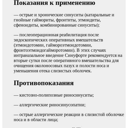
Показания к применению
— острые и хронические синуситы (катаральные и
гнойные гаймориты, фронтиты, этмоидиты,
сфеноидиты, комбинированные синуситы);
— послеоперационная реабилитация после
эндоскопических оперативных вмешательств
(этмоидотомии, гаймороэтмоидотомии,
фронтоэтмоидогайморотомии). В этих случаях
интраназальное введение Синуфорте рекомендуется на
вторые сутки после оперативного вмешательства для
очищения околоносовых пазух и полости носа и
уменьшения отека слизистых оболочек.
Противопоказания
— кистозно-полипозные риносинуситы;
— аллергические риносинусопатии;
— острые аллергические реакции в слизистой оболочке
носа и в области лица;