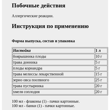
Побочные действия
Аллергические реакции.
Инструкция по применению
Форма выпуска, состав и упаковка
Настойка
1 л
боярышника плоды
10 г
трава донника
5 г
плоды кориандра
5 г
трава мелиссы лекарственной
15 г
зерно овса посевного
25 г
трава пустырника
20 г
хмеля соплодия
20 г
100 мл - флаконы (1) - пачки картонные.
100 мл - банки (1) - пачки картонные.