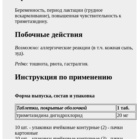
Беременность, период лактации (грудное
вскармливание), повышенная чувствительность к
триметазидину.
Побочные действия
Возможно:
аллергические реакции (в т.ч. кожная сыпь,
зуд).
Редко:
тошнота, рвота, гастралгия.
Инструкция по применению
Форма выпуска, состав и упаковка
Таблетки, покрытые оболочкой
1 таб.
триметазидина дигидрохлорид
20 мг
10 шт. - упаковки ячейковые контурные (2) - пачки
картонные
10 шт. - упаковки ячейковые контурные (3) - пачки