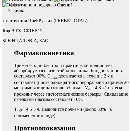
Оцени!
Загрузка...
Инструкция ПреБРуктал (PREBRUCTAL)
Код ATX
: C01EB15
БРЫНЦАЛОВ-А, ЗАО
Фармакокинетика
Триметазидин быстро и практически полностью
абсорбируется слизистой кишечника. Биодоступность
составляет 90%. C
достигается в течение 2 ч и
max
составляет (после однократного перорального приема 20
мг триметазидина) около 55 нг/мл. V
– 4.8 л/кг. Легко
d
проходит через гистогематические барьеры. Связывание
с белками плазмы составляет 16%.
T
- 4.5-5 ч. Выводится почками (около 60% - в
1/2
неизмененном виде).
Противопоказания