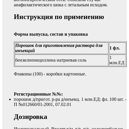
анафилактического шока с летальным исходом.
Инструкция по применению
Форма выпуска, состав и упаковка
Порошок для приготовления раствора для
1 фл.
инъекций
1
бензилпенициллина натриевая соль
млн.ЕД
Флаконы (100) - коробки картонные.
Регистрационные №№:
порошок д/пригот. р-ра д/инъекц. 1 млн.ЕД: фл. 100 шт. -
П №012660/01-2001, 07.02.01
Дозировка
Индивидуальный. Вводят в/м, в/в, п/к, эндолюмбально.