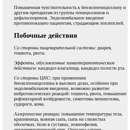
Повышенная чувствительность к бензилпенициллину и
другим препаратам из группы пенициллинов и
цефалоспоринов. Эндолюмбальное введение
противопоказано пациентам, страдающим эпилепсией.
Побочные действия
Со стороны пищеварительной системы:
диарея,
тошнота, рвота.
Эффекты, обусловленные химиотерапевтическим
действием:
кандидоз влагалища, кандидоз полости рта.
Со стороны ЦНС:
при применении
бензилпенициллина в высоких дозах, особенно при
эндолюмбальном введении, возможно развитие
нейротоксических реакций: тошнота, рвота, повышение
рефлекторной возбудимости, симптомы менингизма,
судороги, кома.
Аллергические реакции:
повышение температуры тела,
крапивница, кожная сыпь, сыпь на слизистых
оболочках, боли в суставах, эозинофилия,
ангионевротический отек. Описаны случаи