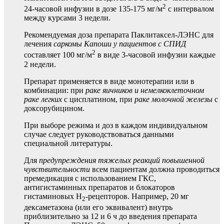
2
24-часовой инфузии в дозе 135-175 мг/м
с интервалом
между курсами 3 недели.
Рекомендуемая доза препарата Паклитаксел-ЛЭНС для
лечения
саркомы Капоши у пациентов с СПИД
2
составляет 100 мг/м
в виде 3-часовой инфузии каждые
2 недели.
Препарат применяется в виде монотерапии или в
комбинации: при
раке яичников и немелкоклеточном
раке легких
с цисплатином, при
раке молочной железы
с
доксорубицином.
При выборе режима и доз в каждом индивидуальном
случае следует руководствоваться данными
специальной литературы.
Для
предупреждения тяжелых реакций повышенной
чувствительности
всем пациентам должна проводиться
премедикация с использованием ГКС,
антигистаминных препаратов и блокаторов
гистаминовых Н
-рецепторов. Например, 20 мг
2
дексаметазона (или его эквивалент) внутрь
приблизительно за 12 и 6 ч до введения препарата