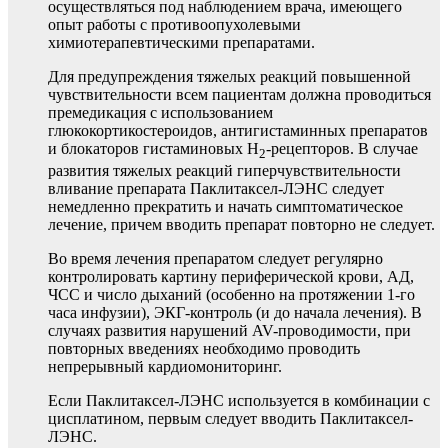
осуществляться под наблюдением врача, имеющего
опыт работы с противоопухолевыми
химиотерапевтическими препаратами.
Для предупреждения тяжелых реакций повышенной
чувствительности всем пациентам должна проводиться
премедикация с использованием
глюкокортикостероидов, антигистаминных препаратов
и блокаторов гистаминовых Н
-рецепторов. В случае
2
развития тяжелых реакций гиперчувствительности
вливание препарата Паклитаксел-ЛЭНС следует
немедленно прекратить и начать симптоматическое
лечение, причем вводить препарат повторно не следует.
Во время лечения препаратом следует регулярно
контролировать картину периферической крови, АД,
ЧСС и число дыханий (особенно на протяжении 1-го
часа инфузии), ЭКГ-контроль (и до начала лечения). В
случаях развития нарушений AV-проводимости, при
повторных введениях необходимо проводить
непрерывный кардиомониторинг.
Если Паклитаксел-ЛЭНС используется в комбинации с
цисплатином, первым следует вводить Паклитаксел-
ЛЭНС.