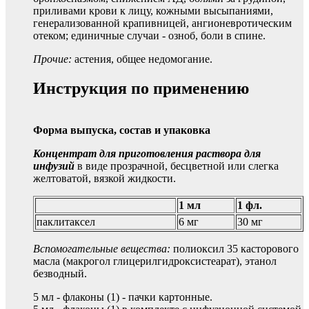
приливами крови к лицу, кожными высыпаниями,
генерализованной крапивницей, ангионевротическим
отеком; единичные случаи - озноб, боли в спине.
Прочие:
астения, общее недомогание.
Инструкция по применению
Форма выпуска, состав и упаковка
Концентрат для приготовления раствора для
инфузий
в виде прозрачной, бесцветной или слегка
желтоватой, вязкой жидкости.
1 мл
1 фл.
паклитаксел
6 мг
30 мг
Вспомогательные вещества:
полиоксил 35 касторового
масла (макрогол глицерилгидроксистеарат), этанол
безводный.
5 мл - флаконы (1) - пачки картонные.