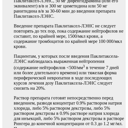
Паклитаксел-ЛЭНС, 50 мг дифенгидрамина (или его
эквивалент) в/в и 300 мг циметидина или 50 мг
ранитидина в/в за 30-60 мин до введения препарата
Паклитаксел-ЛЭНС.
Введение препарата Паклитаксел-ЛЭНС не следует
повторять до тех пор, пока содержание нейтрофилов не
составит, по крайней мере, 1500/мкл крови, а
содержание тромбоцитов по крайней мере 100 000/мкл
крови.
Пациентам, у которых после введения Паклитаксела-
ЛЭНС наблюдалась выраженная нейтропения
3
(содержание нейтрофилов <500/мм
в течение 7 дней
или более длительного времени) или тяжелая форма
периферической невропатии в ходе последующих
курсов лечения дозу Паклитаксела-ЛЭНС следует
снизить на 20%.
Раствор препарата готовят непосредственно перед
введением, разводя концентрат 0.9% раствором натрия
хлорида, либо 5% раствором декстрозы, либо 5%
раствором декстрозы в 0.9% растворе натрия хлорида
для инъекций, либо 5% раствором декстрозы в растворе
Рингера до конечной концентрации от 0.3 до 1.2 мг/мл.