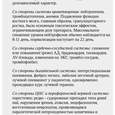
дозозависимый характер.
Со стороны системы кроветворения:
нейтропения,
тромбоцитопения, анемия. Подавление функции
костного мозга, главным образом, гранулоцитарного
ростка, было основным токсическим эффектом,
ограничивающим дозу препарата. Максимальное
снижение уровня нейтрофилов обычно наблюдается на
8-11 день, нормализация наступает на 22 день.
Со стороны сердечно-сосудистой системы:
снижение
или повышение (реже) АД, брадикардия, тахикардия,
AV-блокада, изменения на ЭКГ, тромбоз сосудов,
тромбофлебит.
Со стороны дыхательной системы:
интерстициальная
пневмония, фиброз легких, эмболия легочной артерии,
лучевой пневмонит у пациентов, одновременно
проходящих курс лучевой терапии.
Со стороны ЦНС и периферической нервной системы:
парестезии; редко - судорожные припадки типа grand
mal, нарушения зрения, атаксия, энцефалопатия,
вегетативная невропатия, проявляющаяся
паралитической непроходимостью кишечника и