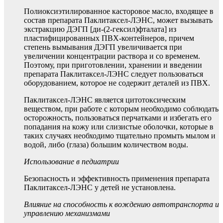
Полиоксиэтилированное касторовое масло, входящее в
состав препарата Паклитаксел-ЛЭНС, может вызывать
экстракцию ДЭГП [ди-(2-гексил)фталата] из
пластифицированных ПВХ-контейнеров, причем
степень вымывания ДЭГП увеличивается при
увеличении концентрации раствора и со временем.
Поэтому, при приготовлении, хранении и введении
препарата Паклитаксел-ЛЭНС следует пользоваться
оборудованием, которое не содержит деталей из ПВХ.
Паклитаксел-ЛЭНС является цитотоксическим
веществом, при работе с которым необходимо соблюдать
осторожность, пользоваться перчатками и избегать его
попадания на кожу или слизистые оболочки, которые в
таких случаях необходимо тщательно промыть мылом и
водой, либо (глаза) большим количеством воды.
Использование в педиатрии
Безопасность и эффективность применения препарата
Паклитаксел-ЛЭНС у детей не установлена.
Влияние на способность к вождению автотранспорта и
управлению механизмами