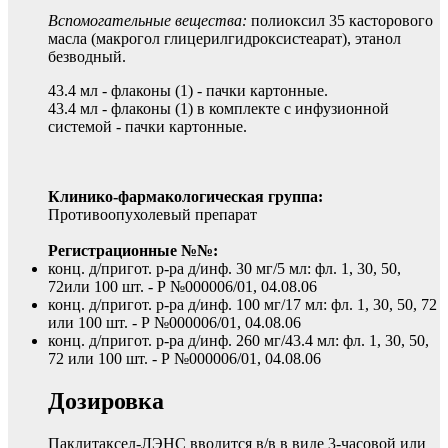
Вспомогательные вещества:
полиоксил 35 касторового
масла (макрогол глицерилгидроксистеарат), этанол
безводный.
43.4 мл - флаконы (1) - пачки картонные.
43.4 мл - флаконы (1) в комплекте с инфузионной
системой - пачки картонные.
Клинико-фармакологическая группа:
Противоопухолевый препарат
Регистрационные №№:
конц. д/пригот. р-ра д/инф. 30 мг/5 мл: фл. 1, 30, 50,
72или 100 шт. - Р №000006/01, 04.08.06
конц. д/пригот. р-ра д/инф. 100 мг/17 мл: фл. 1, 30, 50, 72
или 100 шт. - Р №000006/01, 04.08.06
конц. д/пригот. р-ра д/инф. 260 мг/43.4 мл: фл. 1, 30, 50,
72 или 100 шт. - Р №000006/01, 04.08.06
Дозировка
Паклитаксел-ЛЭНС вводится в/в в виде 3-часовой или