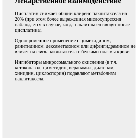
Лекарственное взаимодействие
Цисплатин снижает общий клиренс паклитаксела на
20% (при этом более выраженная миелосупрессия
наблюдается в случае, когда паклитаксел вводят после
цисплатина).
Одновременное применение с циметидином,
ранитидином, дексаметазоном или дифенгидрамином не
влияет на связь паклитаксела с белками плазмы крови.
Ингибиторы микросомального окисления (в т.ч.
кетоконазол, циметидин, верапамил, диазепам,
хинидин, циклоспорин) подавляют метаболизм
паклитаксела.