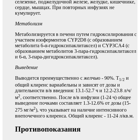
селезенке, поджелудочной железе, желудке, кишечнике,
сердце, мышцах. При повторных инфузиях не
кумулирует.
Метаболизм
Метаболизируется в печени путем гидроксилирования с
участием изоферментов CYP2D8 (с образованием
метаболита 6-α-гидроксипаклитаксел) и CYP3CA4 (с
образованием метаболитов 3-пара-гидроксипаклитаксел
и 6-α, 3-пара-дигидроксипаклитаксел).
Выведение
Выводится преимущественно с желчью - 90%. T
и
1/2
общий клиренс вариабельны и зависят от дозы и
длительности в/в введения: 13.1-52.7 ч и 12.2-23.8 л/ч/
2
м
, соответственно. После в/в инфузии (1-24 ч) общее
выведение почками составляет 1.3-12.6% от дозы (15-
2
275 мг/м
), что указывает на наличие интенсивного
внепочечного клиренса. Общий клиренс - 11-24 л/кв.м.
Противопоказания