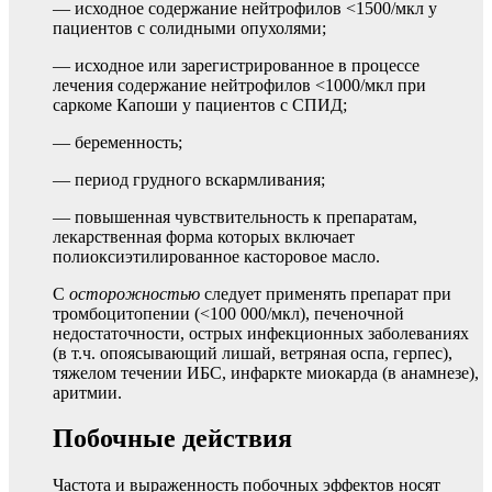
— исходное содержание нейтрофилов <1500/мкл у
пациентов с солидными опухолями;
— исходное или зарегистрированное в процессе
лечения содержание нейтрофилов <1000/мкл при
саркоме Капоши у пациентов с СПИД;
— беременность;
— период грудного вскармливания;
— повышенная чувствительность к препаратам,
лекарственная форма которых включает
полиоксиэтилированное касторовое масло.
С
осторожностью
следует применять препарат при
тромбоцитопении (<100 000/мкл), печеночной
недостаточности, острых инфекционных заболеваниях
(в т.ч. опоясывающий лишай, ветряная оспа, герпес),
тяжелом течении ИБС, инфаркте миокарда (в анамнезе),
аритмии.
Побочные действия
Частота и выраженность побочных эффектов носят