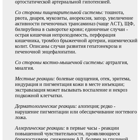
ортостатической артериальной гипотензией.
Со стороны пищеварительной системы:
тошнота,
рвота, диарея, мукозиты, анорексия, запор, увеличение
активности печеночных трансаминаз (чаще ACT), ЩФ,
билирубина в сыворотке крови; единичные случаи -
острая кишечная непроходимость, перфорация
кишечника, тромбоз брыжеечной артерии, ишемический
колит. Описаны случаи развития гепатонекроза и
печеночной энцефалопатии.
Со стороны костно-мышечной системы:
артралгия,
миалгия.
Местные реакции:
болевые ощущения, отек, эритема,
индурация и пигментация кожи в месте инъекции;
экстравазация может вызывать воспаление и некроз
подкожной клетчатки.
Дерматологические реакции:
алопеция; редко -
нарушение пигментации или обесцвечивание ногтевого
ложа.
Аллергические реакции:
в первые часы - реакции
повышенной чувствительности, проявляющиеся
бронхоспазмом, снижением АД, болями за грудиной,