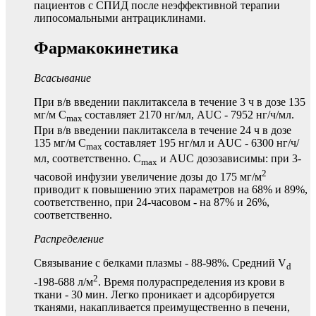
пациентов с СПИД после неэффективной терапии
липосомальными антрациклинами.
Фармакокинетика
Всасывание
При в/в введении паклитаксела в течение 3 ч в дозе 135
мг/м C
составляет 2170 нг/мл, AUC - 7952 нг/ч/мл.
max
При в/в введении паклитаксела в течение 24 ч в дозе
135 мг/м C
составляет 195 нг/мл и AUC - 6300 нг/ч/
max
мл, соответственно. C
и AUC дозозависимы: при 3-
max
2
часовой инфузии увеличение дозы до 175 мг/м
приводит к повышению этих параметров на 68% и 89%,
соответственно, при 24-часовом - на 87% и 26%,
соответственно.
Распределение
Связывание с белками плазмы - 88-98%. Средний V
d
2
-198-688 л/м
. Время полураспределения из крови в
ткани - 30 мин. Легко проникает и адсорбируется
тканями, накапливается преимущественно в печени,