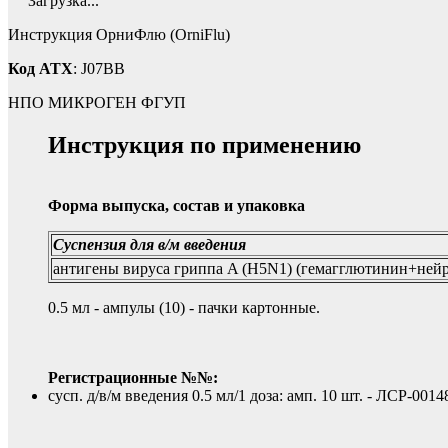
Загрузка...
Инструкция ОрниФлю (OrniFlu)
Код ATX
: J07BB
НПО МИКРОГЕН ФГУП
Инструкция по применению
Форма выпуска, состав и упаковка
Суспензия для в/м введения
антигены вируса гриппа A (H5N1) (гемагглютинин+ней
0.5 мл - ампулы (10) - пачки картонные.
Регистрационные №№:
сусп. д/в/м введения 0.5 мл/1 доза: амп. 10 шт. - ЛСР-0014