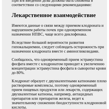
При в/в введении дозы должны быть снижены в
соответствии со следующими рекомендациями:
Лекарственное взаимодействие
Имеются данные о связи между приемом клодроната и
нарушением работы почек при одновременном
назначении НПВС, чаще всего диклофенака.
Вследствие большой вероятности развития
гипокальциемии, следует соблюдать осторожность при
назначении клодроната вместе с аминогликозидами.
Сообщалось, что одновременный прием эстрамустина
фосфата вместе с клодронатом приводит к увеличению
концентрации эстрамустина фосфата в сыворотке крови
до 80%.
Клодронат образует с двухвалентными катионами плохо
растворимые комплексы, поэтому одновременный
прием пищевых продуктов или лекарств, содержащих
двухвалентные катионы, например, антацидных
препаратов или препаратов железа, ведет к
значительному снижению биодоступности клодроновой
кислоты.