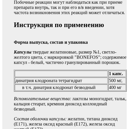
Побочные реакции могут наблюдаться как при приеме
препарата внутрь, так и при его в/в введении, хотя
частота возникновения этих реакций может отличаться.
Инструкция по применению
Форма выпуска, состав и упаковка
Капсулы
твердые желатиновые, размер №1, светло-
желтого цвета, с маркировкой "BONEFOS"; содержимое
капсул - белый, частично гранулированный порошок.
1 капс.
динатрия клодроната тетрагидрат
500 мг,
в т.ч. динатрия клодронат безводный
400 мг
Вспомогательные вещества:
лактозы моногидрат, тальк,
кальция стеарат, кремния диоксид коллоидный
безводный.
Состав оболочки капсулы:
желатин, титана диоксид
(E171), железа оксид красный (E172), железа оксид