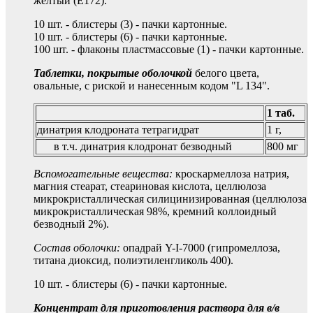
желтый (E172).
10 шт. - блистеры (3) - пачки картонные.
10 шт. - блистеры (6) - пачки картонные.
100 шт. - флаконы пластмассовые (1) - пачки картонные.
Таблетки, покрытые оболочкой
белого цвета,
овальные, с риской и нанесенным кодом "L 134".
1 таб.
динатрия клодроната тетрагидрат
1 г,
в т.ч. динатрия клодронат безводный
800 мг
Вспомогательные вещества:
кроскармеллоза натрия,
магния стеарат, стеариновая кислота, целлюлоза
микрокристаллическая силицинизированная (целлюлоза
микрокристаллическая 98%, кремний коллоидный
безводный 2%).
Состав оболочки:
опадрай Y-I-7000 (гипромеллоза,
титана диоксид, полиэтиленгликоль 400).
10 шт. - блистеры (6) - пачки картонные.
Концентрат для приготовления раствора для в/в