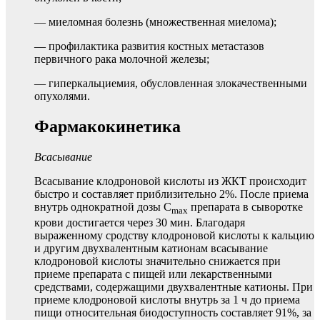
— миеломная болезнь (множественная миелома);
— профилактика развития костных метастазов
первичного рака молочной железы;
— гиперкальциемия, обусловленная злокачественными
опухолями.
Фармакокинетика
Всасывание
Всасывание клодроновой кислоты из ЖКТ происходит
быстро и составляет приблизительно 2%. После приема
внутрь однократной дозы C
препарата в сыворотке
max
крови достигается через 30 мин. Благодаря
выраженному сродству клодроновой кислоты к кальцию
и другим двухвалентным катионам всасывание
клодроновой кислоты значительно снижается при
приеме препарата с пищей или лекарственными
средствами, содержащими двухвалентные катионы. При
приеме клодроновой кислоты внутрь за 1 ч до приема
пищи относительная биодоступность составляет 91%, за