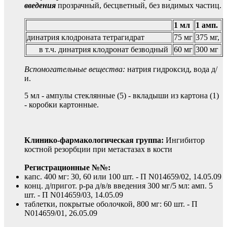
введения
прозрачный, бесцветный, без видимых частиц.
1 мл
1 амп.
динатрия клодроната тетрагидрат
75 мг
375 мг,
в т.ч. динатрия клодронат безводный
60 мг
300 мг
Вспомогательные вещества:
натрия гидроксид, вода д/
и.
5 мл - ампулы стеклянные (5) - вкладыши из картона (1)
- коробки картонные.
Клинико-фармакологическая группа:
Ингибитор
костной резорбции при метастазах в кости
Регистрационные №№:
капс. 400 мг: 30, 60 или 100 шт. - П N014659/02, 14.05.09
конц. д/пригот. р-ра д/в/в введения 300 мг/5 мл: амп. 5
шт. - П N014659/03, 14.05.09
таблетки, покрытые оболочкой, 800 мг: 60 шт. - П
N014659/01, 26.05.09