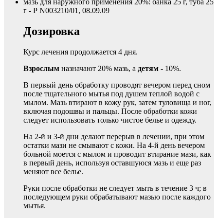
мазь для наружного применения 20%: банка 25 г, туба 25
г - Р N003210/01, 08.09.09
Дозировка
Курс лечения продолжается 4 дня.
Взрослым
назначают 20% мазь, а
детям
- 10%.
В первый день обработку проводят вечером перед сном
после тщательного мытья под душем теплой водой с
мылом. Мазь втирают в кожу рук, затем туловища и ног,
включая подошвы и пальцы. После обработки кожи
следует использовать только чистое белье и одежду.
На 2-й и 3-й дни делают перерыв в лечении, при этом
остатки мази не смывают с кожи. На 4-й день вечером
больной моется с мылом и проводит втирание мази, как
в первый день, используя оставшуюся мазь и еще раз
меняют все белье.
Руки после обработки не следует мыть в течение 3 ч; в
последующем руки обрабатывают мазью после каждого
мытья.