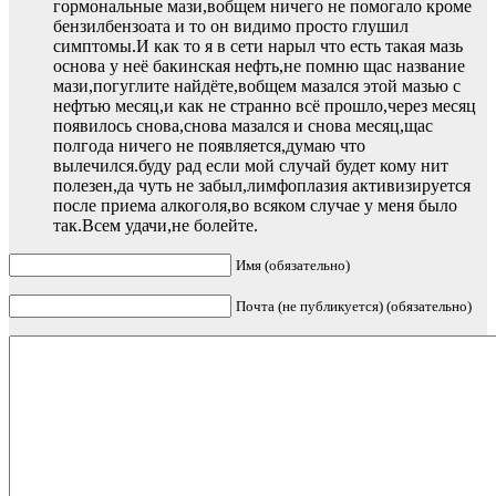
гормональные мази,вобщем ничего не помогало кроме
бензилбензоата и то он видимо просто глушил
симптомы.И как то я в сети нарыл что есть такая мазь
основа у неё бакинская нефть,не помню щас название
мази,погуглите найдёте,вобщем мазался этой мазью с
нефтью месяц,и как не странно всё прошло,через месяц
появилось снова,снова мазался и снова месяц,щас
полгода ничего не появляется,думаю что
вылечился.буду рад если мой случай будет кому нит
полезен,да чуть не забыл,лимфоплазия активизируется
после приема алкоголя,во всяком случае у меня было
так.Всем удачи,не болейте.
Имя (обязательно)
Почта (не публикуется) (обязательно)