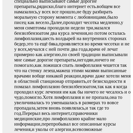
специально выписывают самые дорогие
препараты,рядиски,благо интернет есть.вобщем все
намазались,у всех все прошло,не буду разбирать
моральную сторону момента с любовницами,было
писец как весело.Далее,проходит чесотка медленно,у
меня симптомы проходили недели три,мазался
бензилбензоатом два курса лечения,но потом осталась
лимфоплазия,шесть волдырей на внутренних сторонах
бедер,это та ещё бяка,проявляется во время чесотки и не
у всех,мучался с ней почти два года,врачи её лечат
примерно как алергию,по своей традиции выписывали
мне самые дорогие препараты,негодяи,ничего не
помогало,как ложишся спать лимфоплазия чешется так
что на стенку лезеш,мажеш этими мазями выписанные
врачами вобще никакой реакции,врачи даже хотели меня
в областной станционар отправить,от безисходности я
помазал лимфоплазию бензилбензоатом,так как я когда
проходил курс лечения им как бы ничего не чесалось и о
чудо,помогло.Хотя лимфоплазия и не пропала,она то
увеличивалась то уменьшалась в размерах то вовсе
пропадала,затем вновь появлялась,и так где то
год.Перерыл весь интернет,справочники
медицинские,про лимфоплазию крайне мало
информации,перепробывал все описанные курсы
лечения,и уколы от алергии,всевозможные