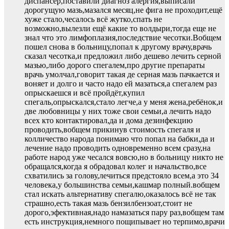
диспансер,поставили диагноз алергия,выписали
дорогущую мазь,мазался месяц,не фига не проходит,ещё
хуже стало,чесалось всё жутко,спать не
возможно,вылезли ещё какие то волдыри,тогда еще не
знал что это лимфоплазия,последствие чесотки.Вобщем
пошел снова в больницу,попал к другому врачу,врачь
сказал чесотка,и предложил либо дешево лечить серной
мазью,либо дорого спегалем,про другие препараты
врачь умолчал,говорит такая де серная мазь пачкается и
воняет и долго и часто надо ей мазаться,а спегалем раз
опрыскаешся и всё пройдёт,купил
спегаль,опрыскался,стало легче,а у меня жена,ребёнок,и
две любовницы у них тоже свои семьи,а лечить надо
всех кто контактировал,да и дома дезинфекцию
проводить,вобщем прикинув стоимость спегаля и
колличество народа понимаю что попал на бабки,да и
лечение надо проводить одновременно всем сразу,на
работе народ уже чесался вовсю,но в больницу никто не
обращался,когда я обрадовал колег и начальство,все
схватились за голову,лечиться предстояло всем,а это 34
человека,у большинства семьи,кашмар полный.вобщем
стал искать альтернативу спегалю,оказалось всё не так
страшно,есть такая мазь бензилбензоат,стоит не
дорого,эфективная,надо намазаться пару раз,вобщем там
есть инструкция,немного пощипывает но терпимо,врачи