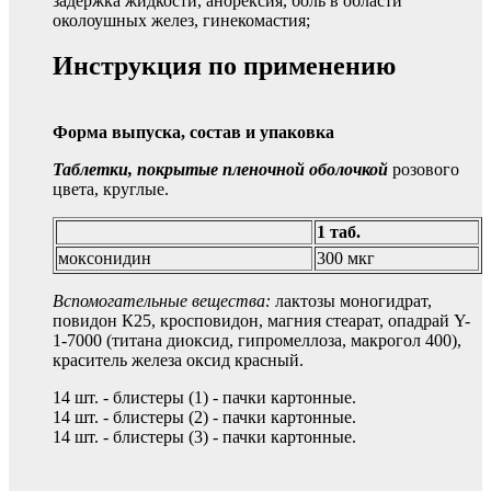
задержка жидкости, анорексия, боль в области
околоушных желез, гинекомастия;
Инструкция по применению
Форма выпуска, состав и упаковка
Таблетки, покрытые пленочной оболочкой
розового
цвета, круглые.
1 таб.
моксонидин
300 мкг
Вспомогательные вещества:
лактозы моногидрат,
повидон К25, кросповидон, магния стеарат, опадрай Y-
1-7000 (титана диоксид, гипромеллоза, макрогол 400),
краситель железа оксид красный.
14 шт. - блистеры (1) - пачки картонные.
14 шт. - блистеры (2) - пачки картонные.
14 шт. - блистеры (3) - пачки картонные.