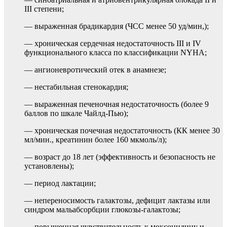
III степени;
— выраженная брадикардия (ЧСС менее 50 уд/мин,);
— хроническая сердечная недостаточность III и IV
функционального класса по классификации NYHA;
— ангионевротический отек в анамнезе;
— нестабильная стенокардия;
— выраженная печеночная недостаточность (более 9
баллов по шкале Чайлд-Пью);
— хроническая почечная недостаточность (КК менее 30
мл/мин., креатинин более 160 мкмоль/л);
— возраст до 18 лет (эффективность и безопасность не
установлены);
— период лактации;
— непереносимость галактозы, дефицит лактазы или
синдром мальабсорбции глюкозы-галактозы;
— повышенная чувствительность к моксонидину и