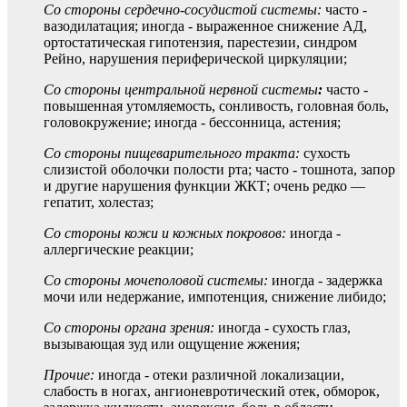
Со стороны сердечно-сосудистой системы:
часто -
вазодилатация; иногда - выраженное снижение АД,
ортостатическая гипотензия, парестезии, синдром
Рейно, нарушения периферической циркуляции;
Со стороны центральной нервной
системы
:
часто -
повышенная утомляемость, сонливость, головная боль,
головокружение; иногда - бессонница, астения;
Со стороны пищеварительного тракта:
сухость
слизистой оболочки полости рта; часто - тошнота, запор
и другие нарушения функции ЖКТ; очень редко —
гепатит, холестаз;
Со стороны кожи и кожных покровов:
иногда -
аллергические реакции;
Со стороны мочеполовой системы:
иногда - задержка
мочи или недержание, импотенция, снижение либидо;
Со стороны органа зрения:
иногда - сухость глаз,
вызывающая зуд или ощущение жжения;
Прочие:
иногда - отеки различной локализации,
слабость в ногах, ангионевротический отек, обморок,