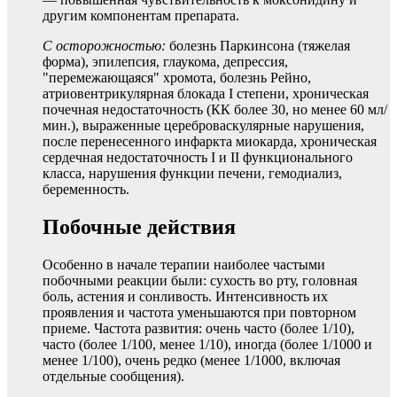
другим компонентам препарата.
С осторожностью:
болезнь Паркинсона (тяжелая
форма), эпилепсия, глаукома, депрессия,
"перемежающаяся" хромота, болезнь Рейно,
атриовентрикулярная блокада I степени, хроническая
почечная недостаточность (КК более 30, но менее 60 мл/
мин.), выраженные цереброваскулярные нарушения,
после перенесенного инфаркта миокарда, хроническая
сердечная недостаточность I и II функционального
класса, нарушения функции печени, гемодиализ,
беременность.
Побочные действия
Особенно в начале терапии наиболее частыми
побочными реакции были: сухость во рту, головная
боль, астения и сонливость. Интенсивность их
проявления и частота уменьшаются при повторном
приеме. Частота развития: очень часто (более 1/10),
часто (более 1/100, менее 1/10), иногда (более 1/1000 и
менее 1/100), очень редко (менее 1/1000, включая
отдельные сообщения).