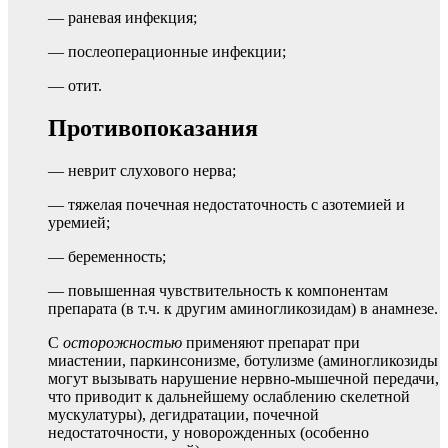
— раневая инфекция;
— послеоперационные инфекции;
— отит.
Противопоказания
— неврит слухового нерва;
— тяжелая почечная недостаточность с азотемией и
уремией;
— беременность;
— повышенная чувствительность к компонентам
препарата (в т.ч. к другим аминогликозидам) в анамнезе.
С
осторожностью
применяют препарат при
миастении, паркинсонизме, ботулизме (аминогликозиды
могут вызывать нарушение нервно-мышечной передачи,
что приводит к дальнейшему ослаблению скелетной
мускулатуры), дегидратации, почечной
недостаточности, у новорожденных (особенно