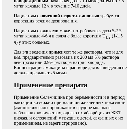
новорожденным
начальная доза - 10 мг/кг, затем по 7.5
мг/кг каждые 12 ч в течение 7-10 дней.
Пациентам с
почечной недостаточностью
требуется
коррекция режима дозирования.
Пациентам с
ожогами
может потребоваться доза 5-7.5
мг/кг каждые 4-6 ч в связи с более коротким T
(1-1.5
1/2
ч) у этих больных.
Для в/в введения применяют те же растворы, что и для
в/м, предварительно разбавив их 200 мл 5% раствора
декстрозы или 0.9% раствора натрия хлорида.
Концентрация амикацина в растворе для в/в введения не
должна превышать 5 мг/мл.
Применение препарата
Применение Селемицина при беременности и в период
лактации возможно при наличии жизненных показаний
(аминогликозиды проникают в грудное молоко в
небольших количествах, однако их абсорбция из ЖКТ
низкая, и осложнений у грудных детей, связанных с их
применением, не зарегистрировано).