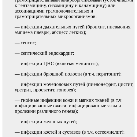
к гентамицину, сизомицину и канамицину) или
ассоциациями грамположительных и
грамотрицательных микроорганизмов:
— инфекции дыхательных путей (бронхит, пневмония,
эмпиема плевры, абсцесс легких);
— сепсис;
— септический эндокардит;
— инфекции ЦНС (включая менингит);
— инфекции брюшной полости (в т.ч. перитонит);
— инфекции мочеполовых путей (пиелонефрит, цистит,
уретрит, простатит, гонорея);
— гнойные инфекции кожи и мягких тканей (в т.ч.
инфицированные ожоги, инфицированные язвы и
пролежни различного генеза);
— инфекции желчных путей;
— инфекции костей и суставов (в т.ч. остеомиелит);