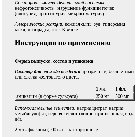
Со стороны мочевыделительной системы:
нефротоксичность - нарушение функции почек
(олигурия, протеинурия, микрогематурия).
Аллергические реакции:
кожная сыпь, зуд, гиперемия
кожи, лихорадка, отек Квинке.
Инструкция по применению
Форма выпуска, состав и упаковка
Раствор для в/в и в/м введения
прозрачный, бесцветный
или слегка желтоватого цвета.
1 мл
1 фл.
амикацин (в форме сульфата)
250 мг
500 мг
Вспомогательные вещества:
натрия цитрат, натрия
метабисульфит, серная кислота концентрированная, вода
д/и.
2 мл - флаконы (100) - пачки картонные.