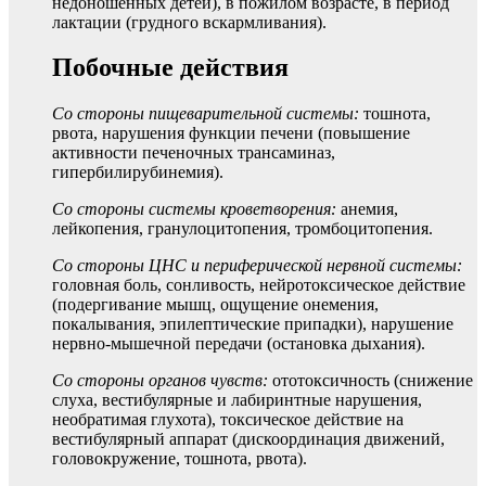
недоношенных детей), в пожилом возрасте, в период
лактации (грудного вскармливания).
Побочные действия
Со стороны пищеварительной системы:
тошнота,
рвота, нарушения функции печени (повышение
активности печеночных трансаминаз,
гипербилирубинемия).
Со стороны системы кроветворения:
анемия,
лейкопения, гранулоцитопения, тромбоцитопения.
Со стороны ЦНС и периферической нервной системы:
головная боль, сонливость, нейротоксическое действие
(подергивание мышц, ощущение онемения,
покалывания, эпилептические припадки), нарушение
нервно-мышечной передачи (остановка дыхания).
Со стороны органов чувств:
ототоксичность (снижение
слуха, вестибулярные и лабиринтные нарушения,
необратимая глухота), токсическое действие на
вестибулярный аппарат (дискоординация движений,
головокружение, тошнота, рвота).