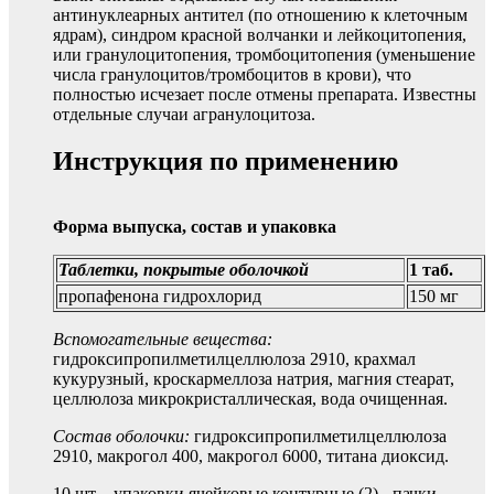
антинуклеарных антител (по отношению к клеточным
ядрам), синдром красной волчанки и лейкоцитопения,
или гранулоцитопения, тромбоцитопения (уменьшение
числа гранулоцитов/тромбоцитов в крови), что
полностью исчезает после отмены препарата. Известны
отдельные случаи агранулоцитоза.
Инструкция по применению
Форма выпуска, состав и упаковка
Таблетки, покрытые оболочкой
1 таб.
пропафенона гидрохлорид
150 мг
Вспомогательные вещества:
гидроксипропилметилцеллюлоза 2910, крахмал
кукурузный, кроскармеллоза натрия, магния стеарат,
целлюлоза микрокристаллическая, вода очищенная.
Состав оболочки:
гидроксипропилметилцеллюлоза
2910, макрогол 400, макрогол 6000, титана диоксид.
10 шт. - упаковки ячейковые контурные (2) - пачки