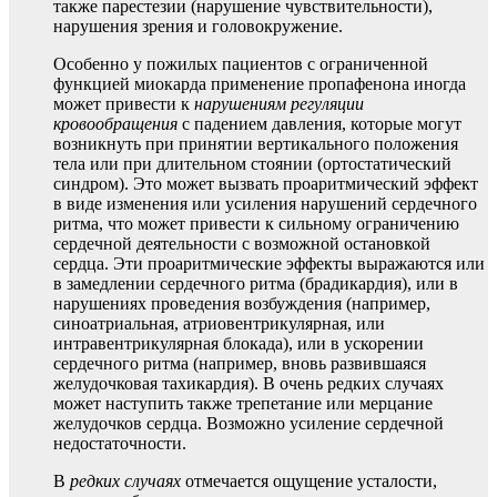
также парестезии (нарушение чувствительности),
нарушения зрения и головокружение.
Особенно у пожилых пациентов с ограниченной
функцией миокарда применение пропафенона иногда
может привести к
нарушениям регуляции
кровообращения
с падением давления, которые могут
возникнуть при принятии вертикального положения
тела или при длительном стоянии (ортостатический
синдром). Это может вызвать проаритмический эффект
в виде изменения или усиления нарушений сердечного
ритма, что может привести к сильному ограничению
сердечной деятельности с возможной остановкой
сердца. Эти проаритмические эффекты выражаются или
в замедлении сердечного ритма (брадикардия), или в
нарушениях проведения возбуждения (например,
синоатриальная, атриовентрикулярная, или
интравентрикулярная блокада), или в ускорении
сердечного ритма (например, вновь развившаяся
желудочковая тахикардия). В очень редких случаях
может наступить также трепетание или мерцание
желудочков сердца. Возможно усиление сердечной
недостаточности.
В
редких случаях
отмечается ощущение усталости,