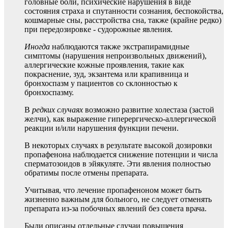
головные боли, психические нарушения в виде
состояния страха и спутанности сознания, беспокойства,
кошмарные сны, расстройства сна, также (крайне редко)
при передозировке - судорожные явления.
Иногда
наблюдаются также экстрапирамидные
симптомы (нарушения непроизвольных движений),
аллергические кожные проявления, такие как
покраснение, зуд, экзантема или крапивница и
бронхоспазм у пациентов со склонностью к
бронхоспазму.
В
редких случаях
возможно развитие холестаза (застой
желчи), как выражение гиперергическо-аллергической
реакции и/или нарушения функции печени.
В некоторых случаях в результате высокой дозировки
пропафенона наблюдается снижение потенции и числа
сперматозоидов в эйякуляте. Эти явления полностью
обратимы после отмены препарата.
Учитывая, что лечение пропафеноном может быть
жизненно важным для больного, не следует отменять
препарата из-за побочных явлений без совета врача.
Были описаны отдельные случаи повышения