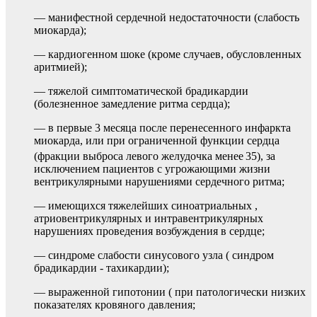
— манифестной сердечной недостаточности (слабость
миокарда);
— кардиогенном шоке (кроме случаев, обусловленных
аритмией);
— тяжелой симптоматической брадикардии
(болезненное замедление ритма сердца);
— в первые 3 месяца после перенесенного инфаркта
миокарда, или при ограниченной функции сердца
(фракции выброса левого желудочка менее
35), за
исключением пациентов с угрожающими жизни
вентрикулярными нарушениями сердечного ритма;
— имеющихся тяжелейших синоатриальных ,
атриовентрикулярных и интравентрикулярных
нарушениях проведения возбуждения в сердце;
— синдроме слабости синусового узла ( синдром
брадикардии - тахикардии);
— выраженной гипотонии ( при патологически низких
показателях кровяного давления;