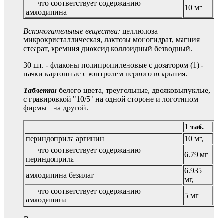
что соответствует содержанию
10 мг
амлодипина
Вспомогательные вещества:
целлюлоза
микрокристаллическая, лактозы моногидрат, магния
стеарат, кремния диоксид коллоидный безводный.
30 шт. - флаконы полипропиленовые с дозатором (1) -
пачки картонные с контролем первого вскрытия.
Таблетки
белого цвета, треугольные, двояковыпуклые,
с гравировкой "10/5" на одной стороне и логотипом
фирмы - на другой.
1 таб.
периндоприла аргинин
10 мг,
что соответствует содержанию
6.79 мг
периндоприла
6.935
амлодипина безилат
мг,
что соответствует содержанию
5 мг
амлодипина