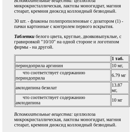
Вспомогательные вещества:
целлюлоза
микрокристаллическая, лактозы моногидрат, магния
стеарат, кремния диоксид коллоидный безводный.
30 шт. - флаконы полипропиленовые с дозатором (1) -
пачки картонные с контролем первого вскрытия.
Таблетки
белого цвета, круглые, двояковыпуклые, с
гравировкой "10/10" на одной стороне и логотипом
фирмы - на другой.
1 таб.
периндоприла аргинин
10 мг,
что соответствует содержанию
6.79 мг
периндоприла
13.87
амлодипина безилат
мг,
что соответствует содержанию
10 мг
амлодипина
Вспомогательные вещества:
целлюлоза
микрокристаллическая, лактозы моногидрат, магния
стеарат, кремния диоксид коллоидный безводный.