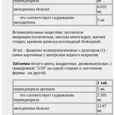
периндоприла
мг
6.935
амлодипина безилат
мг,
что соответствует содержанию
5 мг
амлодипина
Вспомогательные вещества:
целлюлоза
микрокристаллическая, лактозы моногидрат, магния
стеарат, кремния диоксид коллоидный безводный.
30 шт. - флаконы полипропиленовые с дозатором (1) -
пачки картонные с контролем первого вскрытия.
Таблетки
белого цвета, квадратные, двояковыпуклые, с
гравировкой "5/10" на одной стороне и логотипом
фирмы - на другой.
1 таб.
периндоприла аргинин
5 мг,
что соответствует содержанию
3.395
периндоприла
мг
13.87
амлодипина безилат
мг,