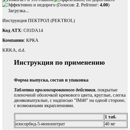
(Голосов:
2
. Рейтинг:
4.00
)
Загрузка...
Инструкция ПЕКТРОЛ (PEKTROL)
Код ATX
: C01DA14
Компания
: КРКА
KRKA, d.d.
Инструкция по применению
Форма выпуска, состав и упаковка
Таблетки пролонгированного действия
, покрытые
пленочной оболочкой кремового цвета, круглые, слегка
двояковыпуклые, с надписью "IM40" на одной стороне,
с возможными вкраплениями.
1 таб.
изосорбид-5-мононитрат
40 мг