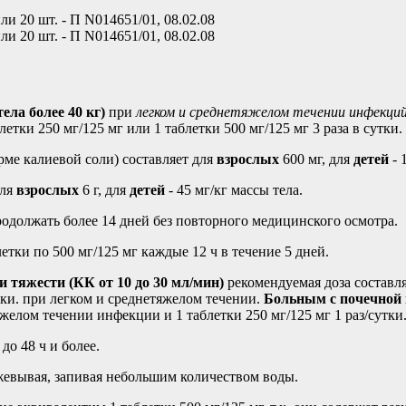
ли 20 шт. - П N014651/01, 08.02.08
ли 20 шт. - П N014651/01, 08.02.08
ела более 40 кг)
при
легком и среднетяжелом течении инфекци
летки 250 мг/125 мг или 1 таблетки 500 мг/125 мг 3 раза в сутки.
рме калиевой соли) составляет для
взрослых
600 мг, для
детей
- 
для
взрослых
6 г, для
детей
- 45 мг/кг массы тела.
продолжать более 14 дней без повторного медицинского осмотра.
етки по 500 мг/125 мг каждые 12 ч в течение 5 дней.
 тяжести (КК от 10 до 30 мл/мин)
рекомендуемая доза составляе
утки. при легком и среднетяжелом течении.
Больным с почечной 
тяжелом течении инфекции и 1 таблетки 250 мг/125 мг 1 раз/сутк
о 48 ч и более.
зжевывая, запивая небольшим количеством воды.