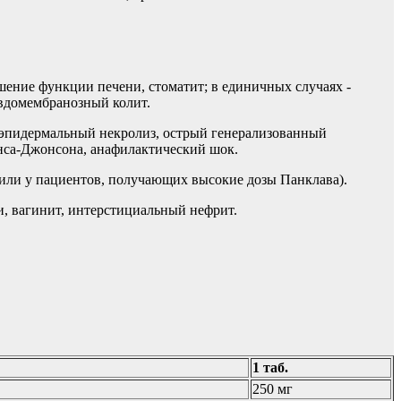
шение функции печени, стоматит; в единичных случаях -
вдомембранозный колит.
 эпидермальный некролиз, острый генерализованный
енса-Джонсона, анафилактический шок.
 или у пациентов, получающих высокие дозы Панклава).
, вагинит, интерстициальный нефрит.
1 таб.
250 мг