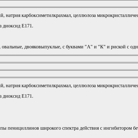
, натрия карбоксиметилкрахмал, целлюлоза микрокристаллическ
а диоксид Е171.
, овальные, двояковыпуклые, с буквами "А" и "К" и риской с од
, натрия карбоксиметилкрахмал, целлюлоза микрокристаллическ
а диоксид Е171.
пы пенициллинов широкого спектра действия с ингибитором бе