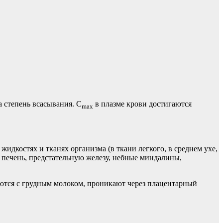
 степень всасывания. C
в плазме крови достигаются
max
идкостях и тканях организма (в ткани легкого, в среднем ухе,
 печень, предстательную железу, небные миндалины,
ются с грудным молоком, проникают через плацентарный