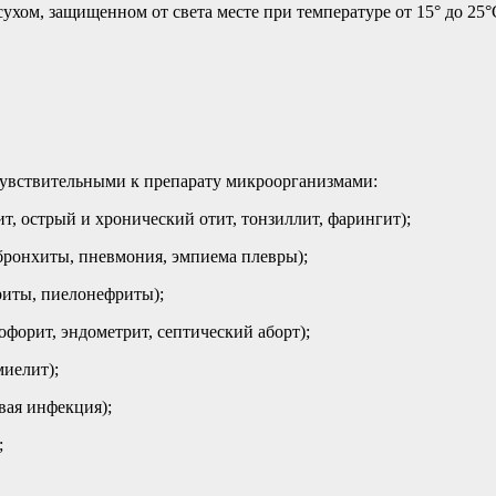
ухом, защищенном от света месте при температуре от 15° до 25°C
увствительными к препарату микроорганизмами:
, острый и хронический отит, тонзиллит, фарингит);
бронхиты, пневмония, эмпиема плевры);
риты, пиелонефриты);
офорит, эндометрит, септический аборт);
миелит);
вая инфекция);
;