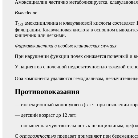
Амоксициллин частично метаболизируется, клавулановая 
Выведение
T
амоксициллина и клавулановой кислоты составляет 
1/2
фильтрации. Клавулановая кислота в основном выводится
кишечник или легкими.
Фармакокинетика в особых клинических случаях
При нарушении функции почек снижается почечный и вне
У пациентов с почечной недостаточностью тяжелой степ
Оба компонента удаляются гемодиализом, незначительны
Противопоказания
— инфекционный мононуклеоз (в т.ч. при появлении кор
— детский возраст до 12 лет;
— повышенная чувствительность к пенициллинам, цефал
С
осторожностью
препарат применяют при беременности