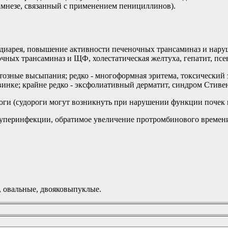
намнезе, связанный с применением пенициллинов).
 диарея, повышение активности печеночных трансаминаз и нару
ных трансаминаз и ЩФ, холестатическая желтуха, гепатит, псе
тозные высыпания; редко - многоформная эритема, токсический
Квинке; крайне редко - эксфолиативный дерматит, синдром Стив
роги (судороги могут возникнуть при нарушении функции почек
суперинфекции, обратимое увеличение протромбинового времени
, овальные, двояковыпуклые.