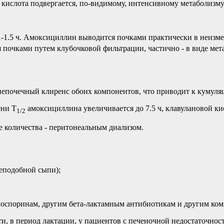
кислота подвергается, по-видимому, интенсивному метаболизму
1-1.5 ч. Амоксициллин выводится почками практически в неизм
 почками путем клубочковой фильтрации, частично - в виде мет
почечный клиренс обоих компонентов, что приводит к кумуляц
ени T
амоксициллина увеличивается до 7.5 ч, клавулановой кисл
1/2
е количества - перитонеальным диализом.
еподобной сыпи);
оспоринам, другим бета-лактамным антибиотикам и другим ком
, в период лактации, у пациентов с печеночной недостаточнос