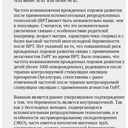
тела менее 50 кг или более 90 кг.
Частота возникновения врожденных пороков развития
после применения вспомогательных репродуктивных
технологий (ВРТ)может быть незначительно выше, чем
в популяции. Считается, что это незначительное
увеличение связано с особенностями родителей
(например, возраст матери, характеристики спермы) и с
более высокой частотой многоплодной беременности
после ВРТ. Нет указаний на то, что повышенный риск
врожденных пороков развития связан с применением
антагонистов ГнРГ во время ВРТ. Было показано, что
частота возникновения врожденных пороков развития у
детей (более 1000 новорожденных), родившихся после
терапии контролируемой стимуляции овуляции
препаратом Оргалутран, сопоставима с ранее
отмеченной частотой после терапии контролируемой
стимуляции овуляции с применением агонистов ГнРГ.
Важным является раннее ультразвуковое подтверждение
о том, что беременность является внутриматочной. Так
как у бесплодных женщин, подвергающихся
вспомогательным репродуктивным технологиям, и в
особенности экстракорпоральному оплодотворению
(ЭКО), часто имеется патология маточных труб,
следовательно, частота эктопической беременности