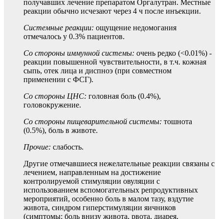
получавших лечение препаратом Оргалутран. Местные
реакции обычно исчезают через 4 ч после инъекции.
Системные реакции:
ощущение недомогания
отмечалось у 0.3% пациентов.
Со стороны иммунной системы:
очень редко (<0.01%) -
реакции повышенной чувствительности, в т.ч. кожная
сыпь, отек лица и диспноэ (при совместном
применении с ФСГ).
Со стороны ЦНС:
головная боль (0.4%),
головокружение.
Со стороны пищеварительной системы:
тошнота
(0.5%), боль в животе.
Прочие:
слабость.
Другие отмечавшиеся нежелательные реакции связаны с
лечением, направленным на достижение
контролируемой стимуляции овуляции с
использованием вспомогательных репродуктивных
мероприятий, особенно боль в малом тазу, вздутие
живота, синдром гиперстимуляции яичников
(симптомы: боль внизу живота, рвота, диарея,