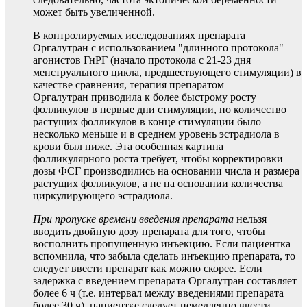
может быть увеличенной.
В контролируемых исследованиях препарата
Оргалутран с использованием "длинного протокола"
агонистов ГнРГ (начало протокола с 21-23 дня
менструального цикла, предшествующего стимуляции) в
качестве сравнения, терапия препаратом
Оргалутран приводила к более быстрому росту
фолликулов в первые дни стимуляции, но количество
растущих фолликулов в конце стимуляции было
несколько меньше и в среднем уровень эстрадиола в
крови был ниже. Эта особенная картина
фолликулярного роста требует, чтобы корректировки
дозы ФСГ производились на основании числа и размера
растущих фолликулов, а не на основании количества
циркулирующего эстрадиола.
При пропуске времени введения препарата
нельзя
вводить двойную дозу препарата для того, чтобы
восполнить пропущенную инъекцию. Если пациентка
вспомнила, что забыла сделать инъекцию препарата, то
следует ввести препарат как можно скорее. Если
задержка с введением препарата Оргалутран составляет
более 6 ч (т.е. интервал между введениями препарата
более 30 ч), пациентке следует немедленно ввести