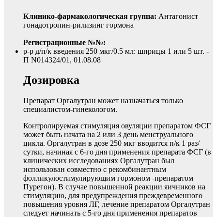
Клинико-фармакологическая группа:
Антагонист
гонадотропин-рилизинг гормона
Регистрационные №№:
р-р д/п/к введения 250 мкг/0.5 мл: шприцы 1 или 5 шт. -
П N014324/01, 01.08.08
Дозировка
Препарат Оргалутран может назначаться только
специалистом-гинекологом.
Контролируемая стимуляция овуляции препаратом ФСГ
может быть начата на 2 или 3 день менструального
цикла. Оргалутран в дозе 250 мкг вводится п/к 1 раз/
сутки, начиная с 6-го дня применения препарата ФСГ (в
клинических исследованиях Оргалутран был
использован совместно с рекомбинантным
фолликулостимулирующим гормоном -препаратом
Пурегон). В случае повышенной реакции яичников на
стимуляцию, для предупреждения преждевременного
повышения уровня ЛГ, лечение препаратом Оргалутран
следует начинать с 5-го дня применения препаратов