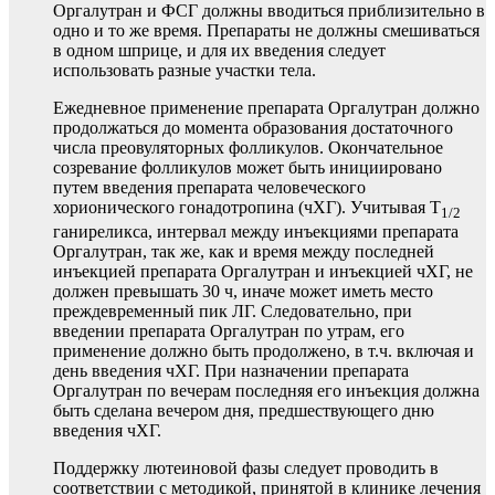
Оргалутран и ФСГ должны вводиться приблизительно в
одно и то же время. Препараты не должны смешиваться
в одном шприце, и для их введения следует
использовать разные участки тела.
Ежедневное применение препарата Оргалутран должно
продолжаться до момента образования достаточного
числа преовуляторных фолликулов. Окончательное
созревание фолликулов может быть инициировано
путем введения препарата человеческого
хорионического гонадотропина (чХГ). Учитывая T
1/2
ганиреликса, интервал между инъекциями препарата
Оргалутран, так же, как и время между последней
инъекцией препарата Оргалутран и инъекцией чХГ, не
должен превышать 30 ч, иначе может иметь место
преждевременный пик ЛГ. Следовательно, при
введении препарата Оргалутран по утрам, его
применение должно быть продолжено, в т.ч. включая и
день введения чХГ. При назначении препарата
Оргалутран по вечерам последняя его инъекция должна
быть сделана вечером дня, предшествующего дню
введения чХГ.
Поддержку лютеиновой фазы следует проводить в
соответствии с методикой, принятой в клинике лечения