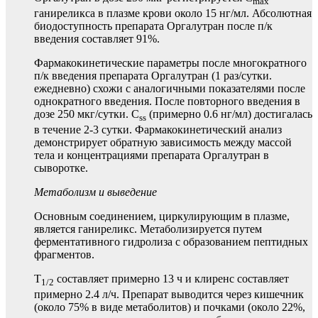
max
ганиреликса в плазме крови около 15 нг/мл. Абсолютная
биодоступность препарата Оргалутран после п/к
введения составляет 91%.
Фармакокинетические параметры после многократного
п/к введения препарата Оргалутран (1 раз/сутки.
ежедневно) схожи с аналогичными показателями после
однократного введения. После повторного введения в
дозе 250 мкг/сутки. C
(примерно 0.6 нг/мл) достигалась
ss
в течение 2-3 сутки. Фармакокинетический анализ
демонстрирует обратную зависимость между массой
тела и концентрациями препарата Оргалутран в
сыворотке.
Метаболизм и выведение
Основным соединением, циркулирующим в плазме,
является ганиреликс. Метаболизируется путем
ферментативного гидролиза с образованием пептидных
фрагментов.
T
составляет примерно 13 ч и клиренс составляет
1/2
примерно 2.4 л/ч. Препарат выводится через кишечник
(около 75% в виде метаболитов) и почками (около 22%,