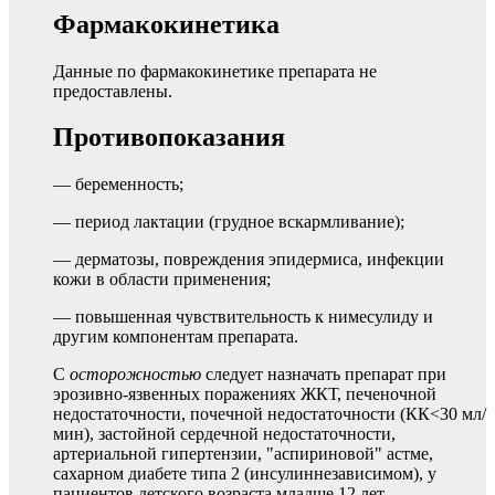
Фармакокинетика
Данные по фармакокинетике препарата не
предоставлены.
Противопоказания
— беременность;
— период лактации (грудное вскармливание);
— дерматозы, повреждения эпидермиса, инфекции
кожи в области применения;
— повышенная чувствительность к нимесулиду и
другим компонентам препарата.
С
осторожностью
следует назначать препарат при
эрозивно-язвенных поражениях ЖКТ, печеночной
недостаточности, почечной недостаточности (КК<30 мл/
мин), застойной сердечной недостаточности,
артериальной гипертензии, "аспириновой" астме,
сахарном диабете типа 2 (инсулиннезависимом), у
пациентов детского возраста младше 12 лет.