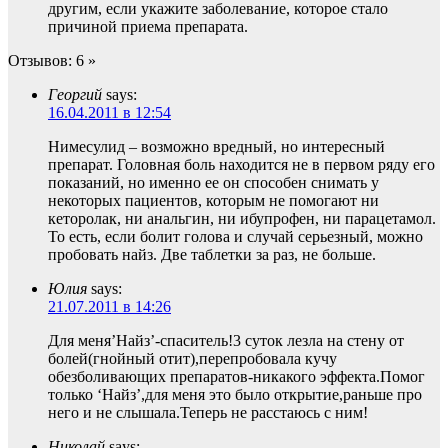
другим, если укажите заболевание, которое стало
причиной приема препарата.
Отзывов: 6 »
Георгий
says:
16.04.2011 в 12:54
Нимесулид – возможно вредный, но интересный
препарат. Головная боль находится не в первом ряду его
показаний, но именно ее он способен снимать у
некоторых пациентов, которым не помогают ни
кеторолак, ни анальгин, ни ибупрофен, ни парацетамол.
То есть, если болит голова и случай серьезный, можно
пробовать найз. Две таблетки за раз, не больше.
Юлия
says:
21.07.2011 в 14:26
Для меня’Найз’-спаситель!3 суток лезла на стену от
болей(гнойный отит),перепробовала кучу
обезболивающих препаратов-никакого эффекта.Помог
только ‘Найз’,для меня это было открытие,раньше про
него и не слышала.Теперь не расстаюсь с ним!
Николай
says: