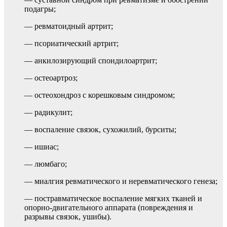
подагры;
— ревматоидный артрит;
— псориатический артрит;
— анкилозирующий спондилоартрит;
— остеоартроз;
— остеохондроз с корешковым синдромом;
— радикулит;
— воспаление связок, сухожилий, бурситы;
— ишиас;
— люмбаго;
— миалгия ревматического и неревматического генеза;
— постравматическое воспаление мягких тканей и
опорно-двигательного аппарата (повреждения и
разрывы связок, ушибы).