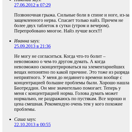
27.06.2012 в 07:29
Позвоночная грыжа. Сильные боли в спине и ноге, из-за
защемленного нерва. Спасает только найз. Причем не
более двух таблеток в сутки (утром и вечером).
Перепробовано многое. Найз лучше всех!!!
Иванна
says:
25.09.2013 в 21:36
Не могу не согласиться. Когда что-то болит –
невозможно о чем-то другом думать. А когда
невозможно сконцентрироваться на элементарнейших
вещах непонятно по какой причине. Это тоже из разряда
неприятного. У меня до недавнего времени вообще с
концентрацией большие проблемы были. Хорошо нашла
Биотреддин. Он мне значительно помогает. Теперь у
меня с концентрацией норма. Голова думать может
нормально, не раздражаюсь по пустякам. Все хорошо и
цена смешная. Рекомендую очень тем у кого похожие
проблемы.
Саша
says:
22.10.2013 в 00:55