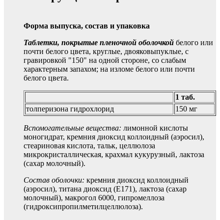
Форма выпуска, состав и упаковка
Таблетки, покрытые пленочной оболочкой
белого или
почти белого цвета, круглые, двояковыпуклые, с
гравировкой "150" на одной стороне, со слабым
характерным запахом; на изломе белого или почти
белого цвета.
1 таб.
толперизона гидрохлорид
150 мг
Вспомогательные вещества:
лимонной кислоты
моногидрат, кремния диоксид коллоидный (аэросил),
стеариновая кислота, тальк, целлюлоза
микрокристаллическая, крахмал кукурузный, лактоза
(сахар молочный).
Состав оболочки:
кремния диоксид коллоидный
(аэросил), титана диоксид (E171), лактоза (сахар
молочный), макрогол 6000, гипромеллоза
(гидроксипропилметилцеллюлоза).