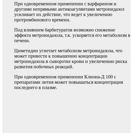
При одновременном применении с варфарином и
другими непрямыми антикоагулянтами метронидазол
усиливает их действие, что ведет к увеличению
протромбинового времени.
Под влиянием барбитуратов возможно снижение
эффекта метронидазола, т.к. ускоряется его метаболизм в
печени.
Циметидин угнетает метаболизм метронидазола, что
может привести к повышению концентрации
метронидазола в сыворотке крови и увеличению риска
развития побочных реакций.
При одновременном применении Клиона-Д 100 с
препаратами лития может повышаться концентрация
последнего в плазме.