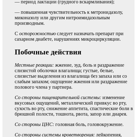
— период лактации (грудного вскармливания);
— повышенная чувствительность к метронидазолу,
миконазолу или другим нитроимидазольным
производным.
С
осторожностью
следует назначать препарат при
сахарном диабете, нарушениях микроциркуляции.
Побочные действия
Местные реакции:
жжение, зуд, боль и раздражение
слизистой оболочки влагалища; густые, белые,
слизистые выделения из влагалища без запаха или со
слабым запахом; ощущение жжения или раздражение
полового члена у партнера.
Со стороны пищеварительной системы:
изменение
вкусовых ощущений, металлический привкус во рту,
сухость во рту, снижение аппетита, спастические боли в
брюшной полости, тошнота, рвота, запор или диарея.
Со стороны ЦНС:
головная боль, головокружение.
Со стороны системы кроветворения:
лейкопения,