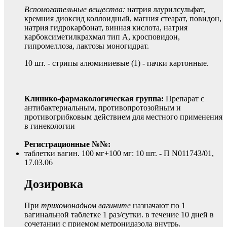
Вспомогательные вещества:
натрия лаурилсульфат,
кремния диоксид коллоидный, магния стеарат, повидон,
натрия гидрокарбонат, винная кислота, натрия
карбоксиметилкрахмал тип А, кросповидон,
гипромеллоза, лактозы моногидрат.
10 шт. - стрипы алюминиевые (1) - пачки картонные.
Клинико-фармакологическая группа:
Препарат с
антибактериальным, противопротозойным и
противогрибковым действием для местного применения
в гинекологии
Регистрационные №№:
таблетки вагин. 100 мг+100 мг: 10 шт. - П N011743/01,
17.03.06
Дозировка
При
трихомонадном вагините
назначают по 1
вагинальной таблетке 1 раз/сутки. в течение 10 дней в
сочетании с приемом метронидазола внутрь.