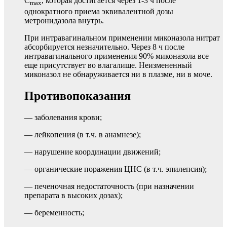
C
, которая достигается через 1-3 ч после
max
однократного приема эквивалентной дозы
метронидазола внутрь.
При интравагинальном применении миконазола нитрат
абсорбируется незначительно. Через 8 ч после
интравагинального применения 90% миконазола все
еще присутствует во влагалище. Неизмененный
миконазол не обнаруживается ни в плазме, ни в моче.
Противопоказания
— заболевания крови;
— лейкопения (в т.ч. в анамнезе);
— нарушение координации движений;
— органические поражения ЦНС (в т.ч. эпилепсия);
— печеночная недостаточность (при назначении
препарата в высоких дозах);
— беременность;