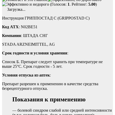
(Голосов:
1
. Рейтинг:
5.00
)
Загрузка...
Инструкция ГРИППОСТАД С (GRIPPOSTAD C)
Код ATX
: N02BE51
Компания
: ШТАДА СНГ
STADA ARZNEIMITTEL, AG
Срок годности и условия хранения
:
Список Б. Препарат следует хранить при температуре не
выше 25°C. Срок годности - 5 лет.
Условия отпуска из аптек
:
Препарат разрешен к применению в качестве средства
безрецептурного отпуска.
Показания к применению
— болевой синдром слабой или средней интенсивности
(в т.ч. головная боль, боль в горле, невралгия);