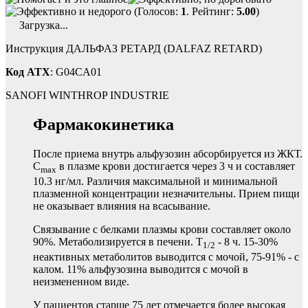
(Голосов:
1
. Рейтинг:
5.00
)
Загрузка...
Инструкция ДАЛЬФАЗ РЕТАРД (DALFAZ RETARD)
Код ATX
: G04CA01
SANOFI WINTHROP INDUSTRIE
Фармакокинетика
После приема внутрь альфузозин абсорбируется из ЖКТ.
C
в плазме крови достигается через 3 ч и составляет
max
10.3 нг/мл. Различия максимальной и минимальной
плазменной концентрации незначительны. Прием пищи
не оказывает влияния на всасывание.
Связывание с белками плазмы крови составляет около
90%. Метаболизируется в печени. T
- 8 ч. 15-30%
1/2
неактивных метаболитов выводится с мочой, 75-91% - с
калом. 11% альфузозина выводится с мочой в
неизмененном виде.
У пациентов старше 75 лет отмечается более высокая