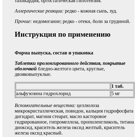
тахикардия, ортостатическая гипотензия.
Аллергические реакции:
редко - кожная сыпь, зуд.
Прочие:
недомогание; редко - отеки, боли за грудиной.
Инструкция по применению
Форма выпуска, состав и упаковка
Таблетки пролонгированного действия, покрытые
оболочкой
бледно-желтого цвета, круглые,
двояковыпуклые.
1 таб.
альфузозина гидрохлорид
5 мг
Вспомогательные вещества:
целлюлоза
микрокристаллическая, повидон, кальция гидрофосфата
дигидрат, магния стеарат, масло касторовое
гидрированное, гипромеллоза, пропиленгликоль, титана
диоксид, краситель железа оксид желтый, краситель
железа оксид красный.