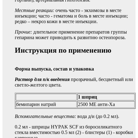
Местные реакции:
очень часто - экхимозы в месте
инъекции; часто - гематома и боль в месте инъекции;
редко – некроз кожи в месте инъекции.
Прочие:
длительное применение препаратов группы
гепарина может приводить к развитию остеопороза.
Инструкция по применению
Форма выпуска, состав и упаковка
Раствор для п/к введения
прозрачный, бесцветный или
светло-желтого цвета.
1 шприц
бемипарин натрий
2500 МЕ анти-Ха
Вспомогательные вещества:
вода д/и (до 0.2 мл).
0.2 мл - шприцы HYPAK SCF из боросиликатного
стекла вместимостью 0.5 мл (2) - блистеры (1) - коробки
картонные.