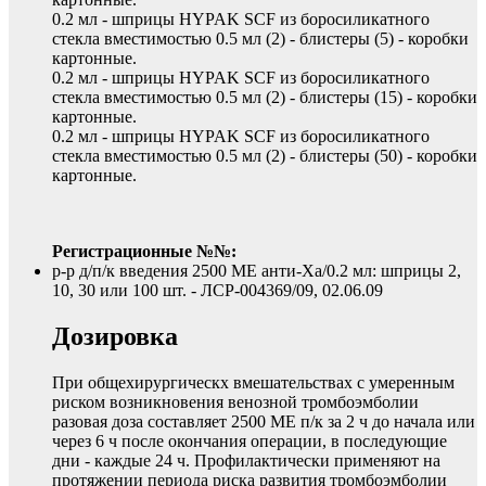
0.2 мл - шприцы HYPAK SCF из боросиликатного
стекла вместимостью 0.5 мл (2) - блистеры (5) - коробки
картонные.
0.2 мл - шприцы HYPAK SCF из боросиликатного
стекла вместимостью 0.5 мл (2) - блистеры (15) - коробки
картонные.
0.2 мл - шприцы HYPAK SCF из боросиликатного
стекла вместимостью 0.5 мл (2) - блистеры (50) - коробки
картонные.
Регистрационные №№:
р-р д/п/к введения 2500 МЕ анти-Ха/0.2 мл: шприцы 2,
10, 30 или 100 шт. - ЛСР-004369/09, 02.06.09
Дозировка
При общехирургическх вмешательствах с умеренным
риском возникновения венозной тромбоэмболии
разовая доза составляет 2500 МЕ п/к за 2 ч до начала или
через 6 ч после окончания операции, в последующие
дни - каждые 24 ч. Профилактически применяют на
протяжении периода риска развития тромбоэмболии