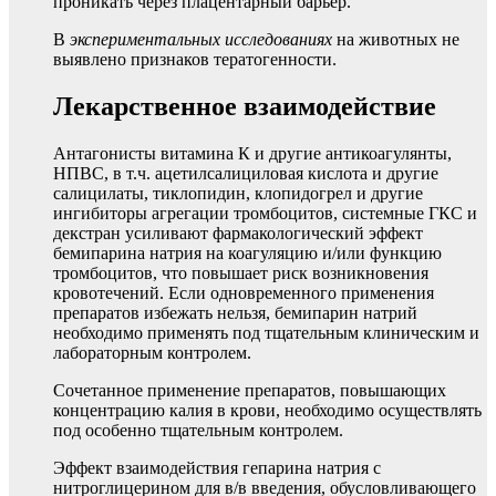
проникать через плацентарный барьер.
В
экспериментальных исследованиях
на животных не
выявлено признаков тератогенности.
Лекарственное взаимодействие
Антагонисты витамина К и другие антикоагулянты,
НПВС, в т.ч. ацетилсалициловая кислота и другие
салицилаты, тиклопидин, клопидогрел и другие
ингибиторы агрегации тромбоцитов, системные ГКС и
декстран усиливают фармакологический эффект
бемипарина натрия на коагуляцию и/или функцию
тромбоцитов, что повышает риск возникновения
кровотечений. Если одновременного применения
препаратов избежать нельзя, бемипарин натрий
необходимо применять под тщательным клиническим и
лабораторным контролем.
Сочетанное применение препаратов, повышающих
концентрацию калия в крови, необходимо осуществлять
под особенно тщательным контролем.
Эффект взаимодействия гепарина натрия с
нитроглицерином для в/в введения, обусловливающего