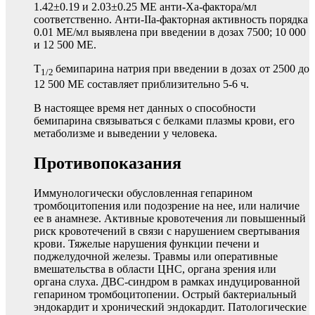
1.42±0.19 и 2.03±0.25 МЕ анти-Ха-фактора/мл
соответственно. Анти-IIа-факторная активность порядка
0.01 МЕ/мл выявлена при введении в дозах 7500; 10 000
и 12 500 МЕ.
T
бемипарина натрия при введении в дозах от 2500 до
1/2
12 500 МЕ составляет приблизительно 5-6 ч.
В настоящее время нет данных о способности
бемипарина связываться с белками плазмы крови, его
метаболизме и выведении у человека.
Противопоказания
Иммунологически обусловленная гепарином
тромбоцитопения или подозрение на нее, или наличие
ее в анамнезе. Активные кровотечения ли повышенный
риск кровотечений в связи с нарушением свертывания
крови. Тяжелые нарушения функции печени и
поджелудочной железы. Травмы или оперативные
вмешательства в области ЦНС, органа зрения или
органа слуха. ДВС-синдром в рамках индуцированной
гепарином тромбоцитопении. Острый бактериальный
эндокардит и хронический эндокардит. Патологические