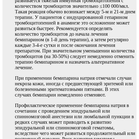
развивается тяжелая иммунная тромбоцитопения с
количеством тромбоцитов значительно ≤100 000/мкл.
Такая реакция обычно возникает между 5-м и 21-м днем
терапии. У пациентов с индуцированной гепарином
тромбоцитопенией в анамнезе это осложнение может
развиться быстрее. Рекомендуется определять
количество тромбоцитов до начала лечения
бемипарином (в 1-й день терапии), а затем регулярно
каждые 3-4-е сутки и после окончания лечения
препаратом. При значительном уменьшении количества
тромбоцитов (на 30-50%) следует немедленно отменить
терапию бемипарином и назначить альтернативное
лечение.
При применении бемипарина натрия отмечали случаи
некроза кожи, иногда с предшествующей эритемой или
болезненными эритематозными пятнами. В этих
случаях бемипарин немедленно отменяют.
Профилактическое применение бемипарина натрия в
сочетании с проведением эпидуральной или
спинномозговой анестезии или люмбальной пункции в
редких случаях может приводить к развитию
эпидуральной или спинномозговой гематомы,
вследствие чего может развиться продолжительный или
постоянный паралич. Риск развития гематомы