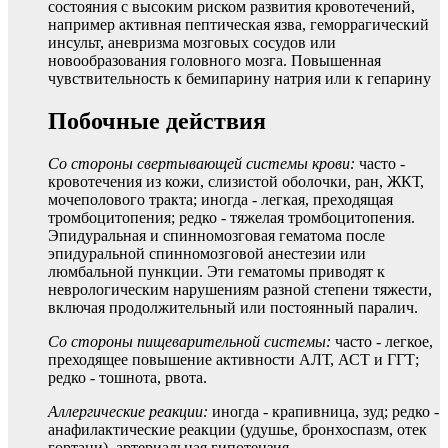
состояния с высоким риском развития кровотечений,
например активная пептическая язва, геморрагический
инсульт, аневризма мозговых сосудов или
новообразования головного мозга. Повышенная
чувствительность к бемипарину натрия или к гепарину
Побочные действия
Со стороны свертывающей системы крови:
часто -
кровотечения из кожи, слизистой оболочки, ран, ЖКТ,
мочеполового тракта; иногда - легкая, преходящая
тромбоцитопения; редко - тяжелая тромбоцитопения.
Эпидуральная и спинномозговая гематома после
эпидуральной спинномозговой анестезии или
люмбальной пункции. Эти гематомы приводят к
неврологическим нарушениям разной степени тяжести,
включая продолжительный или постоянный паралич.
Со стороны пищеварительной системы:
часто - легкое,
преходящее повышение активности АЛТ, АСТ и ГГТ;
редко - тошнота, рвота.
Аллергические реакции:
иногда - крапивница, зуд; редко -
анафилактические реакции (удушье, бронхоспазм, отек
гортани), артериальная гипотензия.