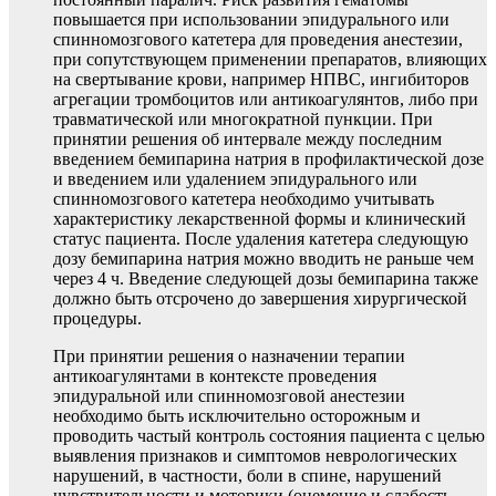
повышается при использовании эпидурального или
спинномозгового катетера для проведения анестезии,
при сопутствующем применении препаратов, влияющих
на свертывание крови, например НПВС, ингибиторов
агрегации тромбоцитов или антикоагулянтов, либо при
травматической или многократной пункции. При
принятии решения об интервале между последним
введением бемипарина натрия в профилактической дозе
и введением или удалением эпидурального или
спинномозгового катетера необходимо учитывать
характеристику лекарственной формы и клинический
статус пациента. После удаления катетера следующую
дозу бемипарина натрия можно вводить не раньше чем
через 4 ч. Введение следующей дозы бемипарина также
должно быть отсрочено до завершения хирургической
процедуры.
При принятии решения о назначении терапии
антикоагулянтами в контексте проведения
эпидуральной или спинномозговой анестезии
необходимо быть исключительно осторожным и
проводить частый контроль состояния пациента с целью
выявления признаков и симптомов неврологических
нарушений, в частности, боли в спине, нарушений
чувствительности и моторики (онемение и слабость