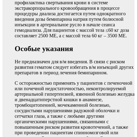
профилактика свертывания крови в системе
экстракорпорального кровообращения в процессе
процедуры диализа достигается путем однократного
введения дозы бемипарина натрия путем болюсной
инъекции в артериальное русло в начале сеанса
гемодиализа. Для пациентов с массой тела ≤60 кг доза
составляет 2500 МЕ, а с массой тела 60 кг – 3500 МЕ.
Особые указания
Не предназначен для в/м введения. В связи с риском
развития гематом следует избегать в/м инъекций других
препаратов в период лечения бемипарином.
С осторожностью применять у пациентов с печеночной
или почечной недостаточностью, неконтролируемой
артериальной гипертензией, язвенной болезнью желудка
и двенадцатиперстной кишки в анамнезе,
тромбоцитопенией, мочекаменной болезнью,
сосудистыми нарушениями радужной оболочки и
сетчатки глаза, а также с любыми другими
органическими нарушениями, связанными с
повышенным риском развития кровотечений, а также
при проведении пациентам спинномозговой или