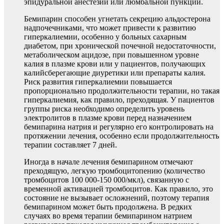
эпидуральной анестезии или люмбальной пункции.
Бемипарин способен угнетать секрецию альдостерона
надпочечниками, что может привести к развитию
гиперкалиемии, особенно у больных сахарным
диабетом, при хронической почечной недостаточности,
метаболическом ацидозе, при повышенном уровне
калия в плазме крови или у пациентов, получающих
калийсберегающие диуретики или препараты калия.
Риск развития гиперкалиемии повышается
пропорционально продолжительности терапии, но такая
гиперкалиемия, как правило, преходящая. У пациентов
группы риска необходимо определить уровень
электролитов в плазме крови перед назначением
бемипарина натрия и регулярно его контролировать на
протяжении лечения, особенно если продолжительность
терапии составляет 7 дней.
Иногда в начале лечения бемипарином отмечают
преходящую, легкую тромбоцитопению (количество
тромбоцитов 100 000-150 000/мкл), связанную с
временной активацией тромбоцитов. Как правило, это
состояние не вызывает осложнений, поэтому терапия
бемипарином может быть продолжена. В редких
случаях во время терапии бемипарином натрием