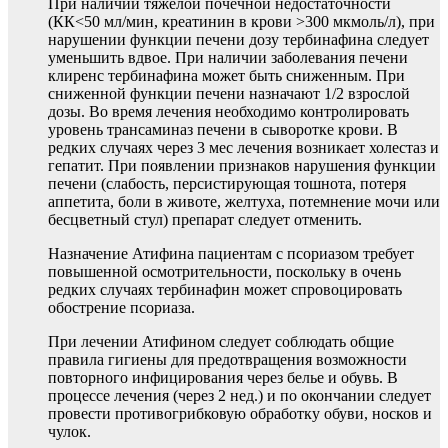
При наличии тяжелой почечной недостаточности
(КК<50 мл/мин, креатинин в крови >300 мкмоль/л), при
нарушении функции печени дозу тербинафина следует
уменьшить вдвое. При наличии заболевания печени
клиренс тербинафина может быть сниженным. При
сниженной функции печени назначают 1/2 взрослой
дозы. Во время лечения необходимо контролировать
уровень трансаминаз печени в сыворотке крови. В
редких случаях через 3 мес лечения возникает холестаз и
гепатит. При появлении признаков нарушения функции
печени (слабость, персистирующая тошнота, потеря
аппетита, боли в животе, желтуха, потемнение мочи или
бесцветный стул) препарат следует отменить.
Назначение Атифина пациентам с псориазом требует
повышенной осмотрительности, поскольку в очень
редких случаях тербинафин может спровоцировать
обострение псориаза.
При лечении Атифином следует соблюдать общие
правила гигиены для предотвращения возможности
повторного инфицирования через белье и обувь. В
процессе лечения (через 2 нед.) и по окончании следует
провести противогрибковую обработку обуви, носков и
чулок.