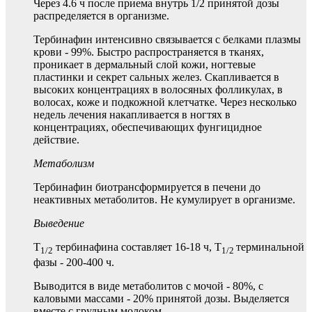
Через 4.6 ч после приема внутрь 1/2 принятой дозы
распределяется в организме.
Тербинафин интенсивно связывается с белками плазмы
крови - 99%. Быстро распространяется в тканях,
проникает в дермальный слой кожи, ногтевые
пластинки и секрет сальных желез. Скапливается в
высоких концентрациях в волосяных фолликулах, в
волосах, коже и подкожной клетчатке. Через несколько
недель лечения накапливается в ногтях в
концентрациях, обеспечивающих фунгицидное
действие.
Метаболизм
Тербинафин биотрансформируется в печени до
неактивных метаболитов. Не кумулирует в организме.
Выведение
T
тербинафина составляет 16-18 ч, T
терминальной
1/2
1/2
фазы - 200-400 ч.
Выводится в виде метаболитов с мочой - 80%, с
каловыми массами - 20% принятой дозы. Выделяется
вместе с грудным молоком.