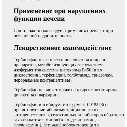
Применение при нарушениях
функции печени
С осторожностью следует применять препарат при
печеночной недостаточности.
Лекарственное взаимодействие
Тербинафин практически не влияет на клиренс
препаратов, метаболизирующихся с участием
изоферментов системы цитохрома Р450 (в т.ч.
циклоспорин, терфенадин, толбутамид, триазолам,
пероральные контрацептивы).
Тербинафин не влияет также на клиренс антипирина,
дигоксина и варфарина.
Тербинафин ингибирует изофермент CYP2D6 и
препятствует метаболизму трициклических
антидепрессантов, селективных ингибиторов обратного
захвата катехоламинов (в т.ч. дезипрамин,
флувоксамин), бета-адреноблокаторов (в т.ч.