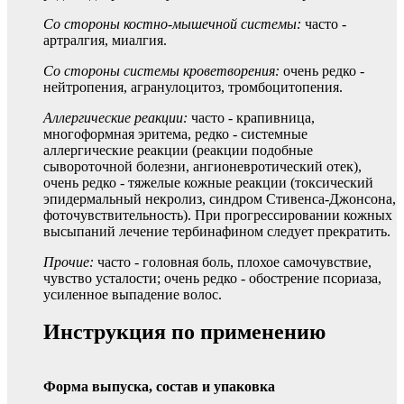
Со стороны костно-мышечной системы:
часто -
артралгия, миалгия.
Со стороны системы кроветворения:
очень редко -
нейтропения, агранулоцитоз, тромбоцитопения.
Аллергические реакции:
часто - крапивница,
многоформная эритема, редко - системные
аллергические реакции (реакции подобные
сывороточной болезни, ангионевротический отек),
очень редко - тяжелые кожные реакции (токсический
эпидермальный некролиз, синдром Стивенса-Джонсона,
фоточувствительность). При прогрессировании кожных
высыпаний лечение тербинафином следует прекратить.
Прочие:
часто - головная боль, плохое самочувствие,
чувство усталости; очень редко - обострение псориаза,
усиленное выпадение волос.
Инструкция по применению
Форма выпуска, состав и упаковка