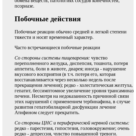
обмена веществ, патологиях сосудов конечностей,
псориазе.
Побочные действия
Побочные реакции обычно средней и легкой степени
тяжести и носят временный характер.
Часто встречающиеся побочные реакции
Со стороны системы пищеварения:
чувство
переполненного желудка, диспепсия, тошнота, потеря
аппетита, боли в животе, диарея; иногда - нарушение
вкусового восприятия (в т.ч. потеря его, которая
восстанавливается через несколько недель после
прекращения лечения); редко - холестатическая желтуха,
гепатит, бессимптомное увеличение уровня трансаминаз
печени. Несмотря на недоказанность причинной связи
этих нарушений с применением тербинафина, в случае
развития гепатобилиарной дисфункции лечение
Атифином следует прекратить.
Со стороны ЦНС и периферической нервной системы:
редко - парестезия, гипостезия, головокружение; очень
редко - депрессия, чувство повышенной тревоги.