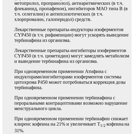
метопролол, пропранолол), антиаритмических (в т.ч.
флекаинид, пропафенон), ингибиторов МАО типа В (в
т.ч. селегилин) и антипсихотических (в т.ч.
хлорпромазин, галоперидол) средств.
Лекарственные препараты-индукторы изоферментов
CYP450 (в т.ч. рифампицин) могут ускорять выведение
тербинафина из организма.
Лекарственные препараты-ингибиторы изоферментов
CYP450 (в т.ч. циметидин) могут замедлять метаболизм
и выведение тербинафина из организма.
При одновременном применении Атифина с
индукторами/ингибиторами изоферментов системы
цитохрома Р450 может потребоваться коррекция дозы
тербинафина.
При одновременном применении тербинафина с
пероральными контрацептивами возможно нарушение
менструального цикла.
При одновременном применении тербинафин снижает
клиренс кофеина на 21% и увеличивает T
кофеина
на
1/2
31%.