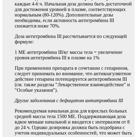
каждые 4-6 ч. Начальная доза должна быть достаточной
для достижения уровней в плазме, соответствующих
нормальным (80-120%). Дополнительные дозы
необходимы, если активность антитромбина III
снижается ниже 70%.
Доза антитромбина III рассчитывается по следующей
формуле:
1 ME антитромбина III/кг массы тела = увеличение
уровня антитромбина III в плазме на 1%
При применении препарата в сочетании с гепарином,
следует принимать во внимание, что антикоагулянтное
действие гепарина потенцируется антитромбином III
(см. также разделы "Лекарственное взаимодействие" и
"Особые указания").
Другие заболевания с дефицитом антитромбина III
Рекомендуемая начальная доза для взрослых больных
средней массы тела 1500 ME. Поддерживающая доза
вдвое меньше начальной и вводится с интервалом от 8
до 24 ч. Однако дозировка должна быть подобрана с
учетом индивидуальных особенностей, что может быть