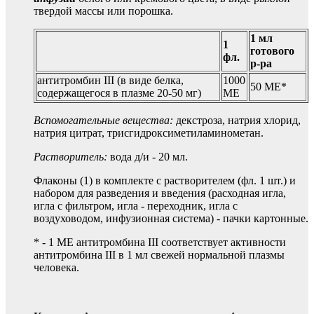
твердой массы или порошка.
1 мл
1
готового
фл.
р-ра
антитромбин III (в виде белка,
1000
50 МЕ*
содержащегося в плазме 20-50 мг)
МЕ
Вспомогательные вещества:
декстроза, натрия хлорид,
натрия цитрат, трисгидроксиметиламинометан.
Растворитель:
вода д/и - 20 мл.
Флаконы (1) в комплекте с растворителем (фл. 1 шт.) и
набором для разведения и введения (расходная игла,
игла с фильтром, игла - переходник, игла с
воздуховодом, инфузионная система) - пачки картонные.
* - 1 МЕ антитромбина III соответствует активности
антитромбина III в 1 мл свежей нормальной плазмы
человека.