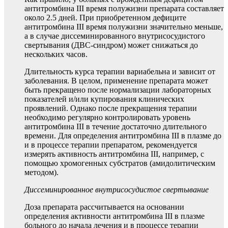
антитромбина III время полужизни препарата составляет
около 2.5 дней. При приобретенном дефиците
антитромбина III время полужизни значительно меньше,
а в случае диссеминированного внутрисосудистого
свертывания (ДВС-синдром) может снижаться до
нескольких часов.
Длительность курса терапии вариабельна и зависит от
заболевания. В целом, применение препарата может
быть прекращено после нормализации лабораторных
показателей и/или купирования клинических
проявлений. Однако после прекращения терапии
необходимо регулярно контролировать уровень
антитромбина III в течение достаточно длительного
времени. Для определения антитромбина III в плазме до
и в процессе терапии препаратом, рекомендуется
измерять активность антитромбина III, например, с
помощью хромогенных субстратов (амидолитическим
методом).
Диссеминированное внутрисосудистое свертывание
Доза препарата рассчитывается на основании
определения активности антитромбина III в плазме
больного до начала лечения и в процессе терапии