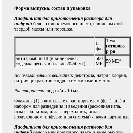
Форма выпуска, состав и упаковка
Лиофилизат для приготовления раствора для
инфузий
белого или кремового цвета, в виде рыхлой
твердой массы или порошка.
1 мл
1
готового
фл.
р-ра
антитромбин III (в виде белка,
500
50 МЕ*
содержащегося в плазме 20-50 мг)
МЕ
Вспомогательные вещества:
декстроза, натрия хлорид,
натрия цитрат, трисгидроксиметиламинометан.
Растворитель:
вода д/и - 10 мл.
Флаконы (1) в комплекте с растворителем (фл. 1 шт.) и
набором для разведения и введения (расходная игла,
игла с фильтром, игла - переходник, игла с
воздуховодом, инфузионная система) - пачки картонные.
Лиофилизат для приготовления раствора для
инфузий
белого или кремового цвета, в виде рыхлой