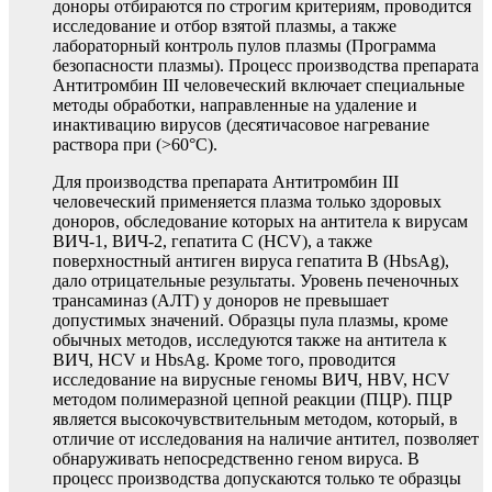
доноры отбираются по строгим критериям, проводится
исследование и отбор взятой плазмы, а также
лабораторный контроль пулов плазмы (Программа
безопасности плазмы). Процесс производства препарата
Антитромбин III человеческий включает специальные
методы обработки, направленные на удаление и
инактивацию вирусов (десятичасовое нагревание
раствора при (>60°С).
Для производства препарата Антитромбин III
человеческий применяется плазма только здоровых
доноров, обследование которых на антитела к вирусам
ВИЧ-1, ВИЧ-2, гепатита С (HCV), а также
поверхностный антиген вируса гепатита В (HbsAg),
дало отрицательные результаты. Уровень печеночных
трансаминаз (АЛТ) у доноров не превышает
допустимых значений. Образцы пула плазмы, кроме
обычных методов, исследуются также на антитела к
ВИЧ, HCV и HbsAg. Кроме того, проводится
исследование на вирусные геномы ВИЧ, HBV, HCV
методом полимеразной цепной реакции (ПЦР). ПЦР
является высокочувствительным методом, который, в
отличие от исследования на наличие антител, позволяет
обнаруживать непосредственно геном вируса. В
процесс производства допускаются только те образцы