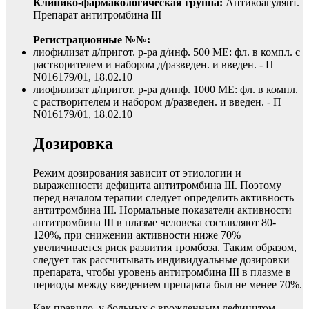
Клинико-фармакологическая группа:
Антикоагулянт.
Препарат антитромбина III
Регистрационные №№:
лиофилизат д/пригот. р-ра д/инф. 500 МЕ: фл. в компл. с
растворителем и набором д/разведен. и введен. - П
N016179/01, 18.02.10
лиофилизат д/пригот. р-ра д/инф. 1000 МЕ: фл. в компл.
с растворителем и набором д/разведен. и введен. - П
N016179/01, 18.02.10
Дозировка
Режим дозирования зависит от этиологии и
выраженности дефицита антитромбина III. Поэтому
перед началом терапии следует определить активность
антитромбина III. Нормальные показатели активности
антитромбина III в плазме человека составляют 80-
120%, при снижении активности ниже 70%
увеличивается риск развития тромбоза. Таким образом,
следует так рассчитывать индивидуальные дозировки
препарата, чтобы уровень антитромбина III в плазме в
периоды между введением препарата был не менее 70%.
Как правило, у больных с врожденным дефицитом