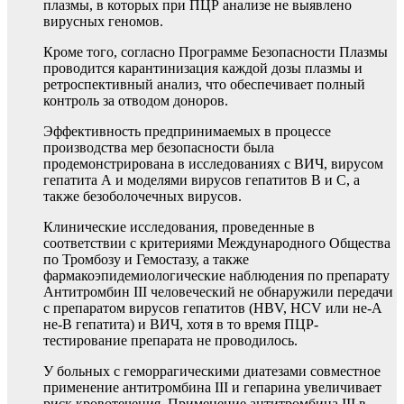
плазмы, в которых при ПЦР анализе не выявлено
вирусных геномов.
Кроме того, согласно Программе Безопасности Плазмы
проводится карантинизация каждой дозы плазмы и
ретроспективный анализ, что обеспечивает полный
контроль за отводом доноров.
Эффективность предпринимаемых в процессе
производства мер безопасности была
продемонстрирована в исследованиях с ВИЧ, вирусом
гепатита А и моделями вирусов гепатитов В и С, а
также безоболочечных вирусов.
Клинические исследования, проведенные в
соответствии с критериями Международного Общества
по Тромбозу и Гемостазу, а также
фармакоэпидемиологические наблюдения по препарату
Антитромбин III человеческий не обнаружили передачи
с препаратом вирусов гепатитов (HBV, HCV или не-А
не-В гепатита) и ВИЧ, хотя в то время ПЦР-
тестирование препарата не проводилось.
У больных с геморрагическими диатезами совместное
применение антитромбина III и гепарина увеличивает
риск кровотечения. Применение антитромбина III в