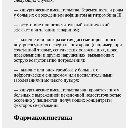
следующих случаях:
— хирургические вмешательства, беременность и роды
у больных с врожденным дефицитом антитромбина III;
— отсутствие или незначительный клинический
эффекте при терапии гепарином;
— наличие или риск развития диссеминированного
внутрисосудистого свертывания крови (например, при
сочетанной травме, септических осложнениях, шоке,
преэклампсии и других нарушениях, вызывающих
острую коагулопатию потребления);
— наличие или риск тромбоза у больных с
нефротическим синдромом или воспалительными
заболеваниями мочевого пузыря;
— хирургические вмешательства или кровотечения у
больных с выраженной печеночной недостаточностью,
особенно у пациентов, получающих концентраты
факторов свертывания.
Фармакокинетика